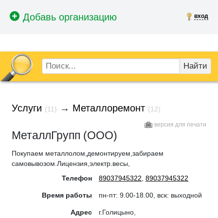
вход
Найти
Услуги
→
Металлоремонт
(11)
(12)
версия для печати
МеталлГрупп (ООО)
Покупаем металлолом,демонтируем,забираем
самовывозом.Лицензия,электр.весы,
Телефон
89037945322
,
89037945322
Время работы
пн-пт: 9.00-18.00, вск: выходной
Адрес
г.Голицыно,