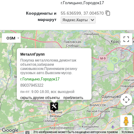
г.Голицыно,Городок17
Координаты и
55.636599, 37.004570
маршрут
Яндекс.Карты
OSM
МеталлГрупп
Покупка металлолома,демонтаж
объектов,забираем
самовывозом.Принемаем резину
грузовых авто.Вывозим мусор.
г.Голицыно,Городок17
89037945322
пн-пт: 9.00-18.00, вск: выходной
Это изображение может быть защищено авторским правом
Условия