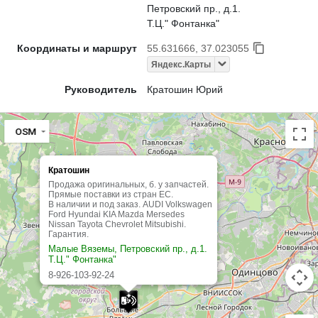
Петровский пр., д.1.
Т.Ц." Фонтанка"
Координаты и маршрут
55.631666, 37.023055
Яндекс.Карты
Руководитель
Кратошин Юрий
OSM
Кратошин
Продажа оригинальных, б. у запчастей.
Прямые поставки из стран ЕС.
В наличии и под заказ. AUDI Volkswagen
Ford Hyundai KIA Mazda Mersedes
Nissan Tayota Chevrolet Mitsubishi.
Гарантия.
Малые Вяземы, Петровский пр., д.1.
Т.Ц." Фонтанка"
8-926-103-92-24
круглосуточно