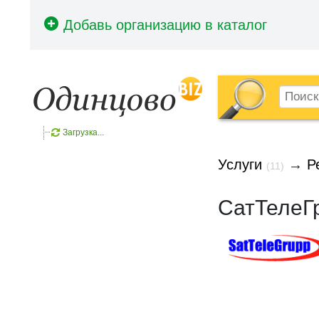
Загрузка...
Услуги
→
Р
(11)
СатТелеГ