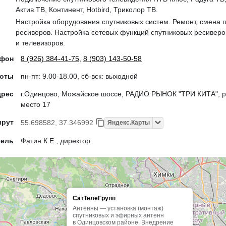
Актив ТВ, Континент, Hotbird, Триколор ТВ.
Настройка оборудования спутниковых систем. Ремонт, смена 
ресиверов. Настройка сетевых функций спутниковых ресиверо
и телевизоров.
ефон
8 (926) 384-41-75
,
8 (903) 143-50-58
боты
пн-пт: 9.00-18.00, сб-вск: выходной
дрес
г.Одинцово, Можайское шоссе, РАДИО РЫНОК "ТРИ КИТА", р
место 17
шрут
55.698582, 37.346992
Яндекс.Карты
тель
Фатин К.Е., директор
СатТелеГрупп
Антенны — установка (монтаж)
спутниковых и эфирных антенн
в Одинцовском районе. Внедрение