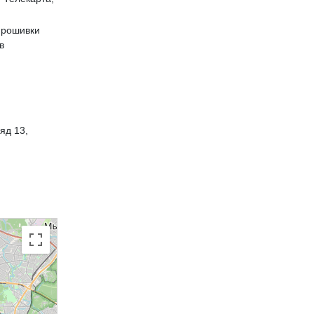
прошивки
в
яд 13,