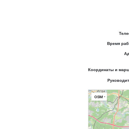
Тел
Время ра
А
Координаты и мар
Руководи
OSM