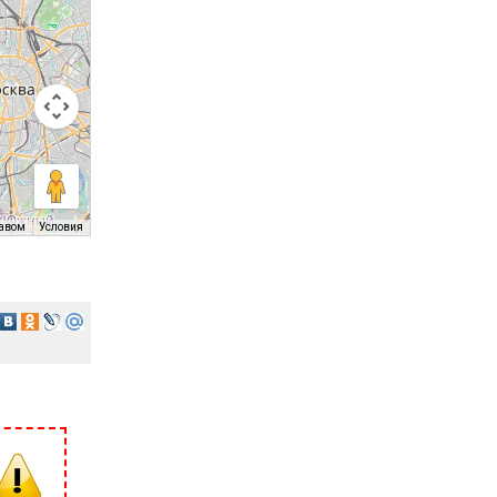
равом
Условия