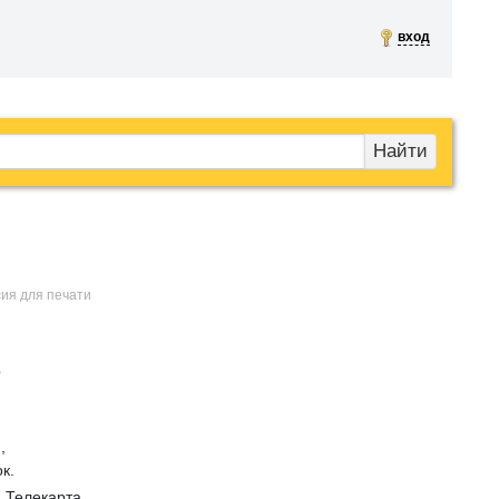
вход
Найти
сия для печати
р
,
к.
 Телекарта,