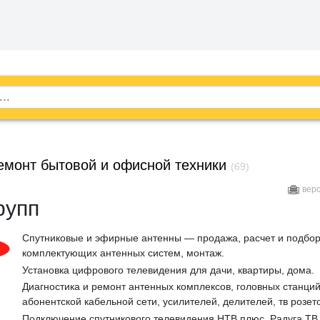
емонт бытовой и офисной техники
(69)
вер
рупп
Спутниковые и эфирные антенны — продажа, расчет и подбо
комплектующих антенных систем, монтаж.
Установка цифрового телевидения для дачи, квартиры, дома.
Диагностика и ремонт антенных комплексов, головных станций
абонентской кабельной сети, усилителей, делителей, тв розето
Подключение спутникового телевидения НТВ плюс, Радуга ТВ,