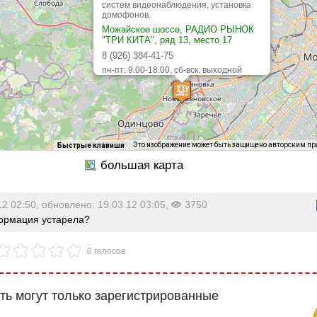
систем видеонаблюдения, установка
домофонов.
Можайское шоссе, РАДИО РЫНОК
"ТРИ КИТА", ряд 13, место 17
8 (926) 384-41-75
пн-пт: 9.00-18.00, сб-вск: выходной
Это изображение может быть защищено авторским п
Быстрые клавиши
12 02:50, обновлено: 19.03.12 03:05,
3750
рмация устарела?
0 голосов
ь могут только зарегистрированные