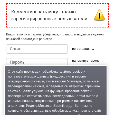
Комментировать могут только
зарегистрированные пользователи
Введите логин и пароль, убедитесь, что пароль вводится в нужной
языковой раскладке и регистре.
регистрация →
напомнить пароль →
Этот сайт производит обработку
файлов cookie
и
пользовательских данных (ip-адрес, тип и версия
операционной системы, тип и версия браузера, источнике
переадресации на сайт, и сведения об открытых страницах
сайта) в целях улучшения функционирования сайта и
проведения статистических исследований, в том числе с
Быстрый вход/регистрация, используя профиль в:
использованием метрических программ и систем веб-
аналитики: Яндекс.Метрика, Sputnik и др. Если вы не
хотите, чтобы ваши данные обрабатывались, покиньте сайт