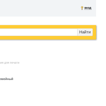
вход
Найти
сия для печати
Семейный