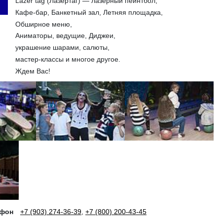
Lazer tag (Лазертаг) — лазерный пейнтбол,
Кафе-бар, Банкетный зал, Летняя площадка,
Обширное меню,
Аниматоры, ведущие, Диджеи,
украшение шарами, салюты,
мастер-классы и многое другое.
Ждем Вас!
ефон
+7 (903) 274-36-39
,
+7 (800) 200-43-45