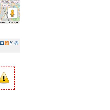
равом
Условия