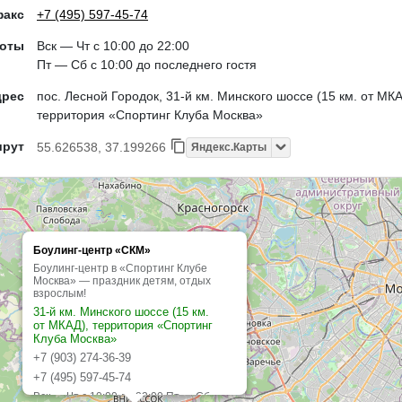
факс
+7 (495) 597-45-74
боты
Вск — Чт с 10:00 до 22:00
Пт — Сб с 10:00 до последнего гостя
дрес
пос. Лесной Городок, 31-й км. Минского шоссе (15 км. от МКА
территория «Спортинг Клуба Москва»
шрут
55.626538, 37.199266
Яндекс.Карты
Боулинг-центр «СКМ»
Боулинг-центр в «Спортинг Клубе
Москва» — праздник детям, отдых
взрослым!
31-й км. Минского шоссе (15 км.
от МКАД), территория «Спортинг
Клуба Москва»
+7 (903) 274-36-39
+7 (495) 597-45-74
Вск — Чт с 10:00 до 22:00 Пт — Сб