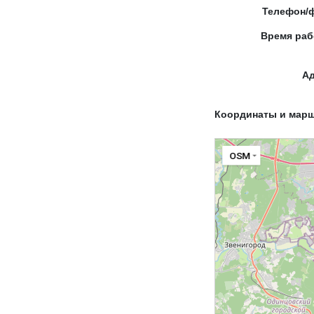
Телефон/
Время ра
А
Координаты и мар
OSM