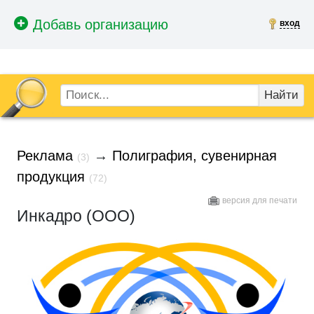
вход
Найти
Реклама
→
Полиграфия, сувенирная
(3)
продукция
(72)
версия для печати
Инкадро (ООО)