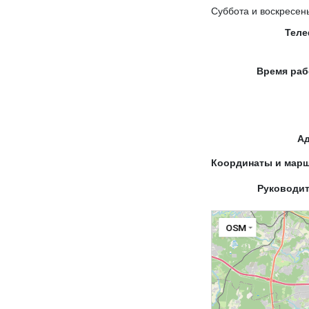
Суббота и воскресен
Тел
Время ра
А
Координаты и мар
Руководи
OSM