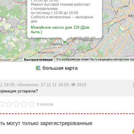
с 10.00 до 16.00.
Ремонт бытовой техники работает
с понедельника
по пятницу с 10.00 до 18.00.
Суббота и воскресенье — выходные
дни.
Можайское шоссе дом 119 (Дом
быта.)
Гравёрные работы — 8 (903) 235-87-
35
Гравёрная мастерская работает по
четвергам с 10.00 до 16.00. Ремонт
бытовой техники работает с
Это изображение может быть защищено авторским п
Быстрые клавиши
понедельника по пятницу с 10.00 до
18.00.
11 18:05, обновлено: 27.11.11 18:05,
2819
рмация устарела?
0 голосов
ь могут только зарегистрированные