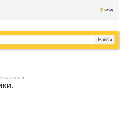
вход
Найти
сия для печати
ики.