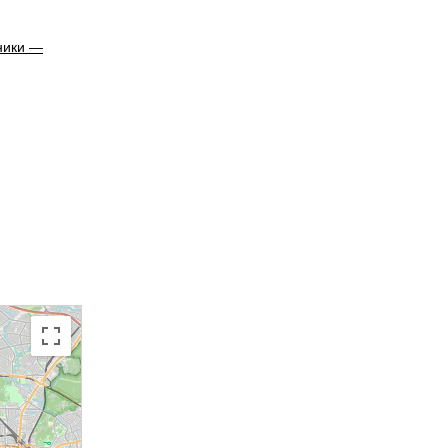
ники —