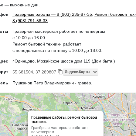
ье — выходные дни.
ефон
Гравёрные работы — 8 (903) 235-87-35
,
Ремонт бытовой тех
8 (903) 791-58-33
боты
Гравёрная мастерская работает по четвергам
с 10.00 до 16.00.
Ремонт бытовой техники работает
с понедельника по пятницу с 10.00 до 18.00.
дрес
г.Одинцово, Можайское шоссе дом 119 (Дом быта.)
шрут
55.681504, 37.289807
Яндекс.Карты
тель
Пушканов Пётр Владимирович - гравёр.
Гравёрные работы, ремонт бытовой
техники.
Гравёрная мастерская работает
по четвергам