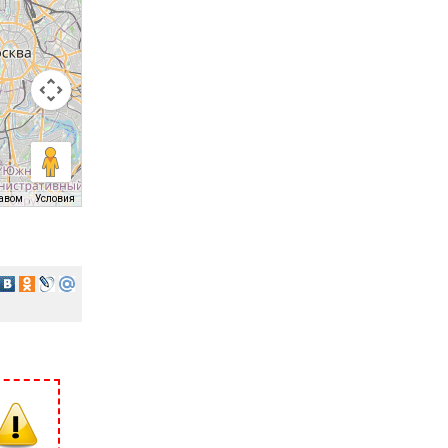
равом
Условия