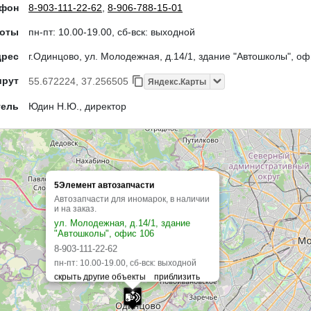
ефон
8-903-111-22-62
,
8-906-788-15-01
боты
пн-пт: 10.00-19.00, сб-вск: выходной
дрес
г.Одинцово, ул. Молодежная, д.14/1, здание "Автошколы", оф
шрут
55.672224, 37.256505
Яндекс.Карты
тель
Юдин Н.Ю., директор
5Элемент автозапчасти
Автозапчасти для иномарок, в наличии
и на заказ.
ул. Молодежная, д.14/1, здание
"Автошколы", офис 106
8-903-111-22-62
пн-пт: 10.00-19.00, сб-вск: выходной