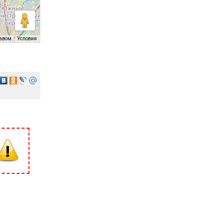
равом
Условия