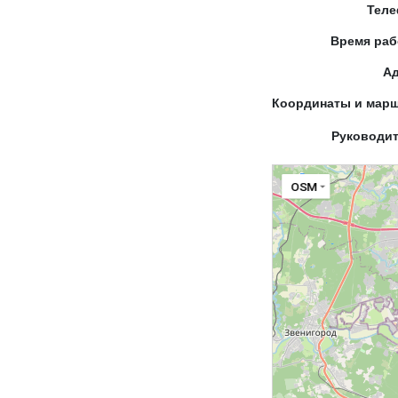
Тел
Время ра
А
Координаты и мар
Руководи
OSM