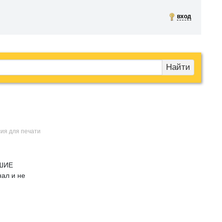
вход
Найти
сия для печати
ЧШИЕ
нал и не