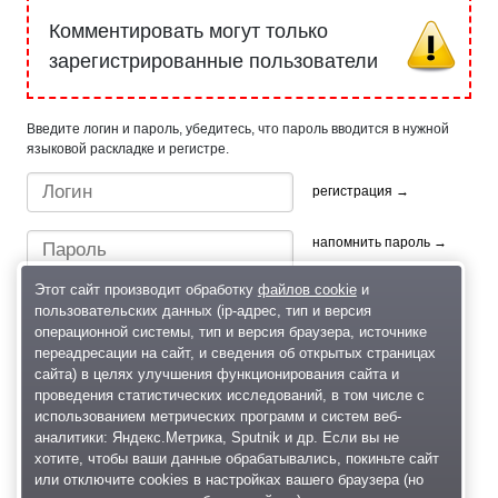
Комментировать могут только
зарегистрированные пользователи
Введите логин и пароль, убедитесь, что пароль вводится в нужной
языковой раскладке и регистре.
регистрация →
напомнить пароль →
Этот сайт производит обработку
файлов cookie
и
пользовательских данных (ip-адрес, тип и версия
операционной системы, тип и версия браузера, источнике
переадресации на сайт, и сведения об открытых страницах
сайта) в целях улучшения функционирования сайта и
проведения статистических исследований, в том числе с
Быстрый вход/регистрация, используя профиль в:
использованием метрических программ и систем веб-
аналитики: Яндекс.Метрика, Sputnik и др. Если вы не
хотите, чтобы ваши данные обрабатывались, покиньте сайт
или отключите cookies в настройках вашего браузера (но