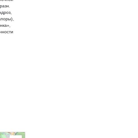
разн.
ндроз,
апоры),
нка»,
нности