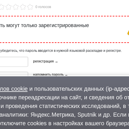
0 голосов
ь могут только зарегистрированные
 убедитесь, что пароль вводится в нужной языковой раскладке и регистре.
регистрация →
напомнить пароль →
лов cookie
и пользовательских данных (ip-адрес
очнике переадресации на сайт, и сведения об о
и проведения статистических исследований, в 
аналитики: Яндекс.Метрика, Sputnik и др. Если
ия, используя профиль в:
тключите cookies в настройках вашего браузера