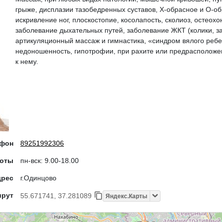
грыже, дисплазии тазобедренных суставов, Х-обрасное и О-об
искривление ног, плоскостопие, косолапость, сколиоз, остеохо
заболевание дыхательных путей, заболевание ЖКТ (колики, з
артикуляционный массаж и гимнастика, «синдром вялого ребе
недоношенность, гипотрофии, при рахите или предрасположе
к нему.
ефон
89251992306
боты
пн-вск: 9.00-18.00
дрес
г.Одинцово
шрут
55.671741, 37.281089
Яндекс.Карты