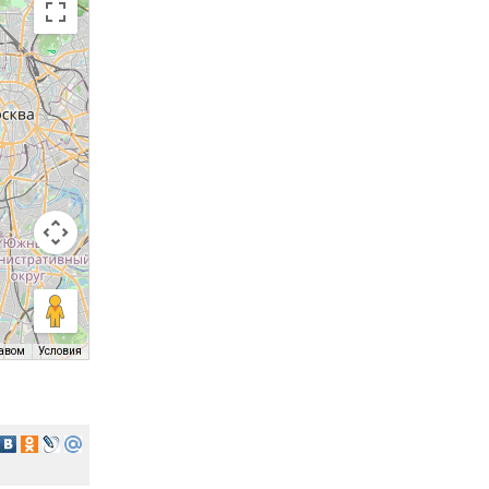
равом
Условия