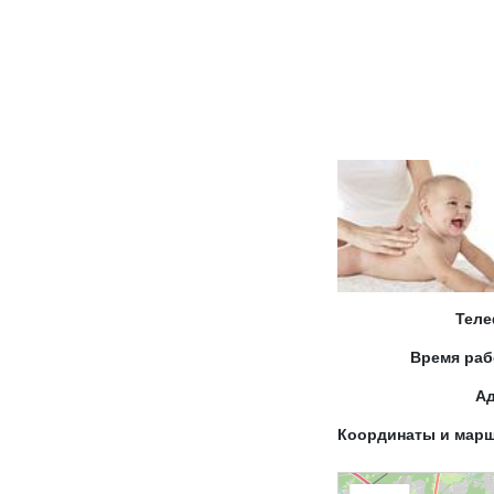
Тел
Время ра
А
Координаты и мар