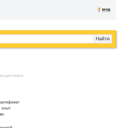
вход
Найти
сия для печати
сертификат
 опыт
во.
почной