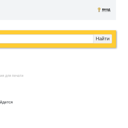
вход
Найти
сия для печати
айдется