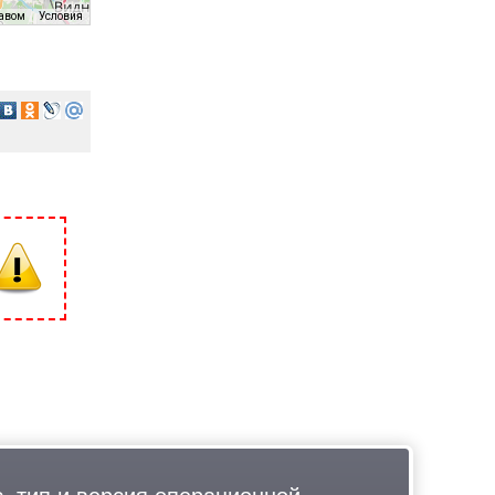
равом
Условия