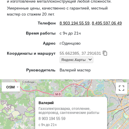
и изготовление металлоконструкций любой сложности.
Умеренные цены, качественно с гарантией, местный
мастер со стажем 20 лет.
Телефон
8 903 194 55 59
,
8 495 597 06 49
Время работы
c 9ч до 21ч
Адрес
г.Одинцово
Координаты и маршрут
55.662385, 37.291631
Яндекс.Карты
Руководитель
Валерий мастер
OSM
Валерий
Газоэлектросварка, отопление,
водопровод, сантехнические работы
8 903 194 55 59
c 9ч до 21ч