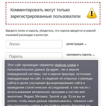
Комментировать могут только
зарегистрированные пользователи
Введите логин и пароль, убедитесь, что пароль вводится в нужной
языковой раскладке и регистре.
регистрация →
напомнить пароль →
Этот сайт производит обработку
файлов cookie
и
пользовательских данных (ip-адрес, тип и версия
операционной системы, тип и версия браузера, источнике
переадресации на сайт, и сведения об открытых страницах
сайта) в целях улучшения функционирования сайта и
проведения статистических исследований, в том числе с
Быстрый вход/регистрация, используя профиль в:
использованием метрических программ и систем веб-
аналитики: Яндекс.Метрика, Sputnik и др. Если вы не
хотите, чтобы ваши данные обрабатывались, покиньте сайт
или отключите cookies в настройках вашего браузера (но