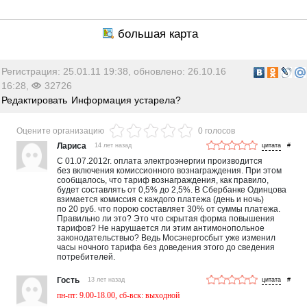
Регистрация: 25.01.11 19:38, обновлено: 26.10.16
16:28,
32726
Редактировать
Информация устарела?
Оцените организацию
0 голосов
Лариса
14 лет назад
#
C 01.07.2012г. оплата электроэнергии производится
без включения комиссионного вознаграждения. При этом
сообщалось, что тариф вознаграждения, как правило,
будет составлять от 0,5% до 2,5%. В Сбербанке Одинцова
взимается комиссия с каждого платежа (день и ночь)
по 20 руб. что порою составляет 30% от суммы платежа.
Правильно ли это? Это что скрытая форма повышения
тарифов? Не нарушается ли этим антимонопольное
законодательствыо? Ведь Мосэнергосбыт уже изменил
часы ночного тарифа без доведения этого до сведения
потребителей.
Гость
13 лет назад
#
пн-пт: 9.00-18.00, сб-вск: выходной