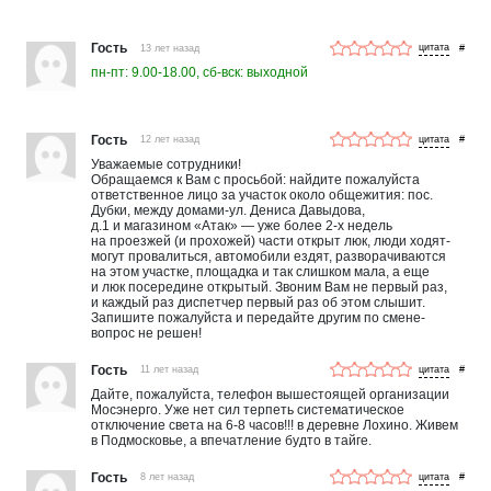
Гость
13 лет назад
#
пн-пт: 9.00-18.00, сб-вск: выходной
Гость
12 лет назад
#
Уважаемые сотрудники!
Обращаемся к Вам с просьбой: найдите пожалуйста
ответственное лицо за участок около общежития: пос.
Дубки, между домами-ул. Дениса Давыдова,
д.1 и магазином «Атак» — уже более 2-х недель
на проезжей (и прохожей) части открыт люк, люди ходят-
могут провалиться, автомобили ездят, разворачиваются
на этом участке, площадка и так слишком мала, а еще
и люк посередине открытый. Звоним Вам не первый раз,
и каждый раз диспетчер первый раз об этом слышит.
Запишите пожалуйста и передайте другим по смене-
вопрос не решен!
Гость
11 лет назад
#
Дайте, пожалуйста, телефон вышестоящей организации
Мосэнерго. Уже нет сил терпеть систематическое
отключение света на 6-8 часов!!! в деревне Лохино. Живем
в Подмосковье, а впечатление будто в тайге.
Гость
8 лет назад
#