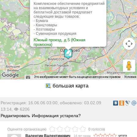
Комплексное обеспечение предприятий
на взаимовыгодных условиях и
беплатной доставкой предлагает
следующие виды товаров:
- Бумага
- Канцтовары
- Хозтовары
- Сувенирная продукция
Южный проезд, д.5 (Южная
промзона)
(495) 502-14-31, 8-901-532-81-63
(495) 502-14-31
пн-пт: 10.00-18.00, сб-вск: выходной
Это изображение может быть защищено авторским правом
Условия
Регистрация: 16.06.06 03:00, обновлено: 03.02.09
13:14,
6206
Редактировать
Информация устарела?
Оцените организацию
0 голосов
Валентин Валентинович
14 лет назад