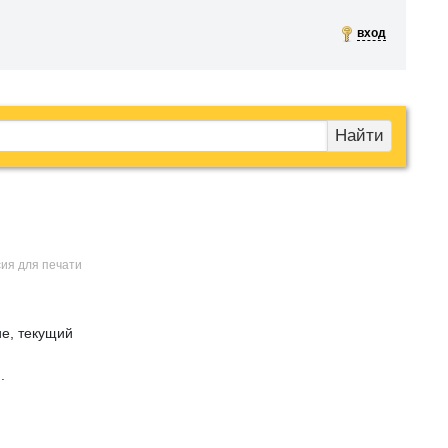
вход
Найти
сия для печати
е, текущий
.