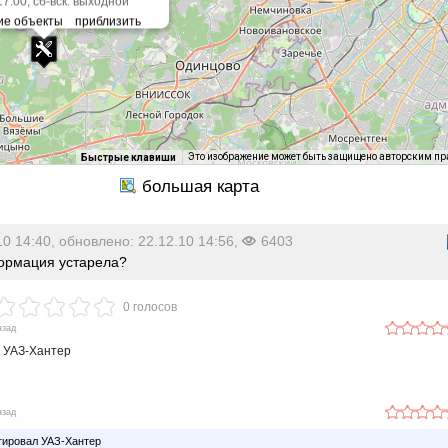
17.00, сб-вск: выходной
Это изображение может быть защищено авторским п
Быстрые клавиши
10 14:40, обновлено: 22.12.10 14:56,
6403
рмация устарела?
0 голосов
азад
 УАЗ-Хантер
азад
ировал УАЗ-Хантер