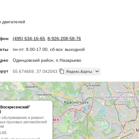
и двигателей
ефон
(495) 634-16-65
,
8-926-208-58-76
боты
пн-пт: 8.00-17.00, сб-вск: выходной
дрес
Одинцовский район, п.Назарьево
шрут
55.674669, 37.042043
Яндекс.Карты
"Воскресенский"
)
е обслуживание и ремонт
ных грузовых автомобилей
ики
6-65