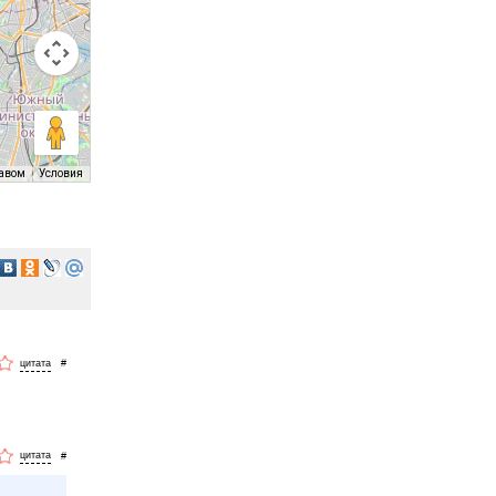
равом
Условия
#
#