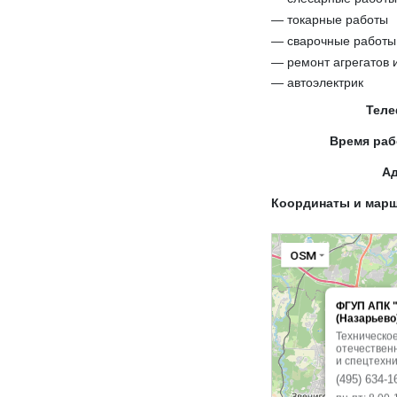
— токарные работы
— сварочные работы
— ремонт агрегатов 
— автоэлектрик
Тел
Время ра
А
Координаты и мар
OSM
ФГУП АПК 
(Назарьево
Техническо
отечествен
и спецтехн
(495) 634-1