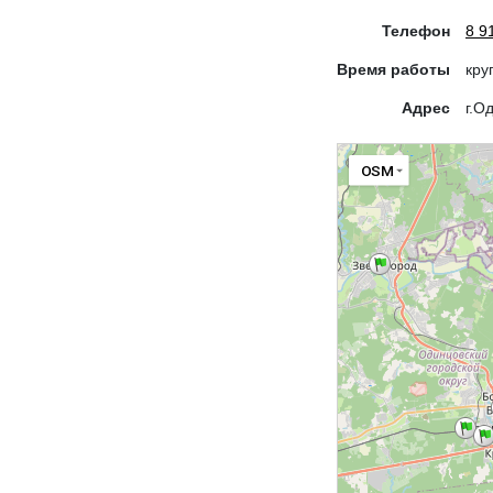
Телефон
8 9
Время работы
кру
Адрес
г.О
OSM