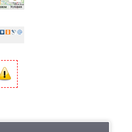
равом
Условия