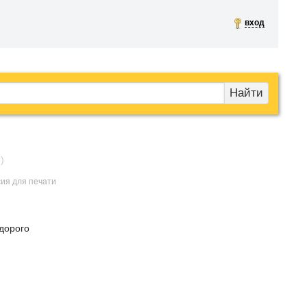
вход
Найти
)
сия для печати
едорого