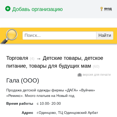
вход
Найти
Торговля
→
Детские товары, детское
(4)
питание, товары для будущих мам
(60)
версия для печати
Гала (ООО)
Продажа детской одежды фирмы «ДАГА» «Вуйчик»
«Ремикс». Много платьев на Новый год.
Время работы
c 10.00- 20.00
Адрес
г.Одинцово, ТЦ Одинцовский Арбат