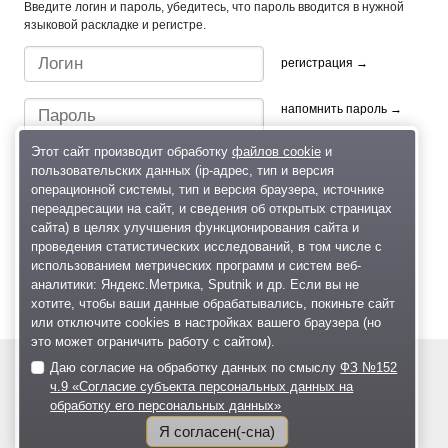
Введите логин и пароль, убедитесь, что пароль вводится в нужной
языковой раскладке и регистре.
регистрация →
напомнить пароль →
Этот сайт производит обработку
файлов cookie
и
пользовательских данных (ip-адрес, тип и версия
операционной системы, тип и версия браузера, источнике
переадресации на сайт, и сведения об открытых страницах
сайта) в целях улучшения функционирования сайта и
проведения статистических исследований, в том числе с
Быстрый вход/регистрация, используя профиль в:
использованием метрических программ и систем веб-
аналитики: Яндекс.Метрика, Sputnik и др. Если вы не
хотите, чтобы ваши данные обрабатывались, покиньте сайт
или отключите cookies в настройках вашего браузера (но
это может ограничить работу с сайтом).
Даю согласие на обработку данных по смыслу
ФЗ №152
© 2004—2026
ч.9 «Согласие субъекта персональных данных на
обработку его персональных данных»
Размещение рекламы
О проекте
Я согласен(-сна)