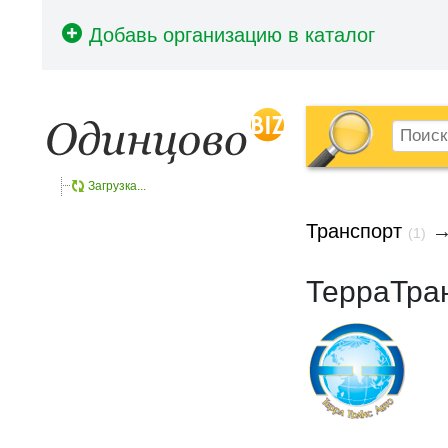
Загрузка...
Транспорт
(1)
ТерраТра