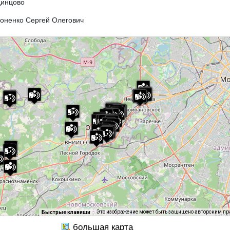
динцово
оненко Сергей Олегович
Это изображение может быть защищено авторским п
Быстрые клавиши