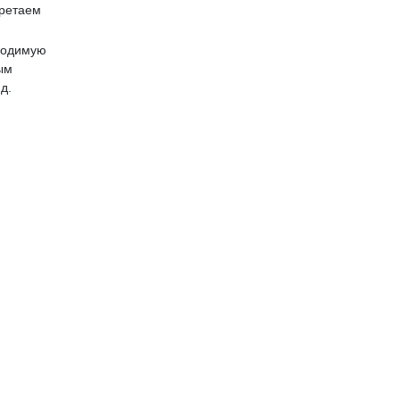
бретаем
бходимую
ым
д.