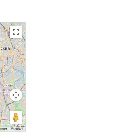
равом
Условия