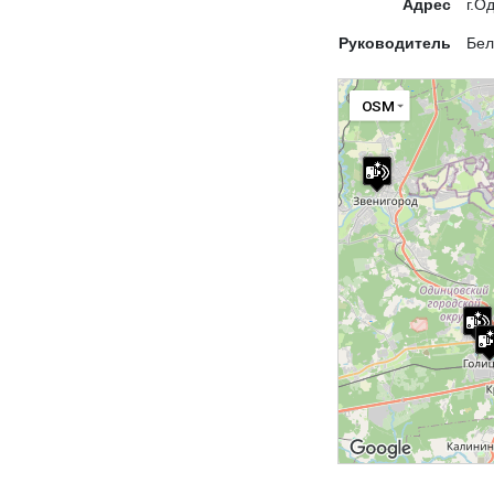
Адрес
г.О
Руководитель
Бел
OSM