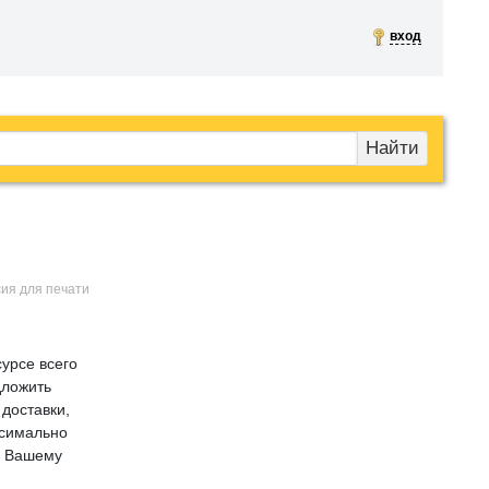
вход
Найти
сия для печати
урсе всего
дложить
доставки,
ксимально
. Вашему