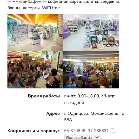
— «ЧитайКафе» — кофейная карта, салаты, сэндвичи,
блины, десерты. WiFi free
Время работы
пн-пт: 9.00-18.00, сб-вск:
выходной
Адрес
г. Одинцово, Можайское ш., д.
58А
Координаты и маршрут
55.679896, 37.288631
Яндекс.Карты