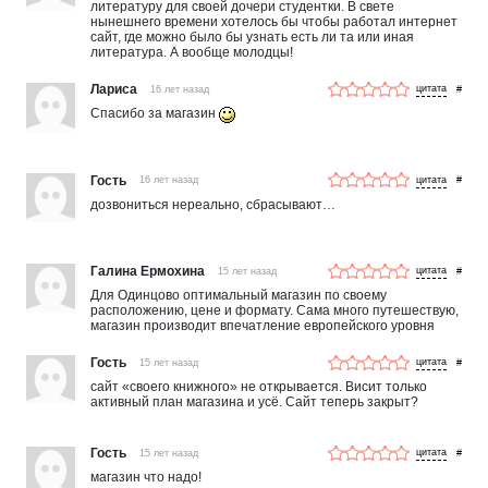
литературу для своей дочери студентки. В свете
нынешнего времени хотелось бы чтобы работал интернет
сайт, где можно было бы узнать есть ли та или иная
литература. А вообще молодцы!
Лариса
16 лет назад
#
Спасибо за магазин
Гость
16 лет назад
#
дозвониться нереально, сбрасывают…
Галина Ермохина
15 лет назад
#
Для Одинцово оптимальный магазин по своему
расположению, цене и формату. Сама много путешествую,
магазин производит впечатление европейского уровня
Гость
15 лет назад
#
сайт «своего книжного» не открывается. Висит только
активный план магазина и усё. Сайт теперь закрыт?
Гость
15 лет назад
#
магазин что надо!