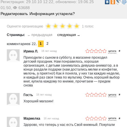
Регистрация: 29.10.10 12:22, обновлено: 19.06.25
01:50,
63688
Редактировать
Информация устарела?
Оцените организацию
1 голос
1
2
комментариев
22
Ирина Л.
16 лет назад
#
Приходили с сыном в субботу, в магазине проходил
детский праздник. Нам понравилось, хорошая
организация, с детьми занималась девушка-аниматор, а в
конце раздали подарки (нам достались мелки и конфетки,
мелочь, а приятно!) Как я поняла, у них так каждую неделю,
и каждый раз своя тема по мультику. Очень хороший выбор
книг, купила каждому по книжке, прочитаем — придем
снова
Гость
16 лет назад
#
Хороший магазин!
Мариелка
16 лет назад
#
Здорово, что теперь у нас есть Свой книжный. Покупали