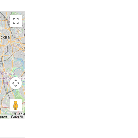
равом
Условия