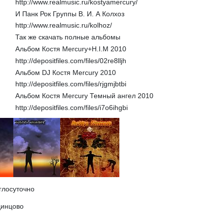
http://www.realmusic.ru/kostyamercury/
И Панк Рок Группы В. И. А Колхоз
http://www.realmusic.ru/kolhoz/
Так же скачать полные альбомы
Альбом Костя Mercury+H.I.M 2010
http://depositfiles.com/files/02re8lljh
Альбом DJ Костя Mercury 2010
http://depositfiles.com/files/rjgmjbtbi
Альбом Костя Mercury Темный ангел 2010
http://depositfiles.com/files/i7o6ihgbi
глосуточно
динцово