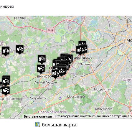
динцово
Это изображение может быть защищено авторским п
Быстрые клавиши