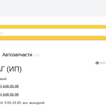
→
Автозапчасти
(79)
вер
Г (ИП)
вкой.
5) 648-56-98
5) 648-56-98
cб: 9.00-19.00, вск: выходной