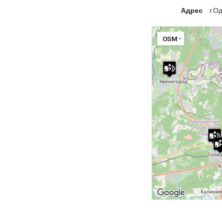
Адрес
г.О
OSM