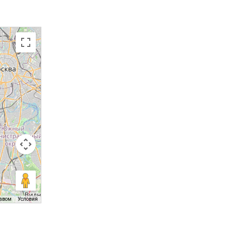
равом
Условия