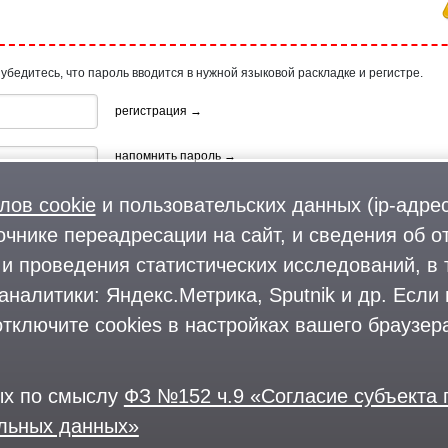
 убедитесь, что пароль вводится в нужной языковой раскладке и регистре.
регистрация →
напомнить пароль →
лов cookie
и пользовательских данных (ip-адрес
очнике переадресации на сайт, и сведения об о
и проведения статистических исследований, в 
аналитики: Яндекс.Метрика, Sputnik и др. Если
ия, используя профиль в:
тключите cookies в настройках вашего браузера
ых по смыслу
ФЗ №152 ч.9 «Согласие субъекта
альных данных»
© 2004—2026
Размещение рекламы
О проекте