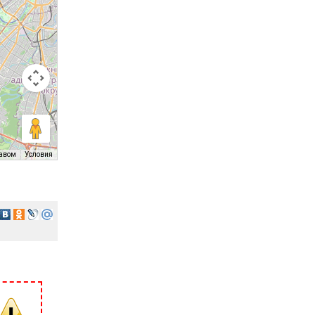
равом
Условия