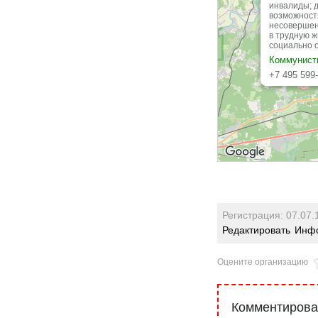
инвалиды; 
возможност
несовершен
в трудную 
социально 
Коммунисти
+7 495 599
С 9:00 до 1
Регистрация: 07.07.
Редактировать
Инфо
Оцените организацию
Комментироват