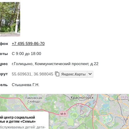
ефон
+7 495 599-86-70
боты
С 9:00 до 18:00
дрес
г.Голицыно, Коммунистический проспект, д.22
шрут
55.609631, 36.988045
Яндекс.Карты
тель
Стышнева Г.Н.
й центр социальной
ье и детям «Семья»
обслуживаемых детей: дети-