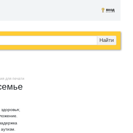
вход
Найти
сия для печати
семье
 здоровья;
ложение.
задержка
 аутизм.