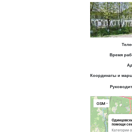
Тел
Время ра
А
Координаты и мар
Руководи
OSM
Одинцовски
помощи сем
Категории 