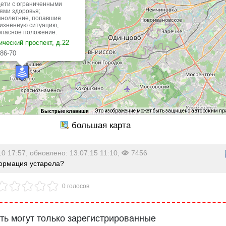
дети с ограниченными
ями здоровья;
нолетние, попавшие
жизненную ситуацию,
опасное положение.
ческий проспект, д.22
-86-70
8:00
Это изображение может быть защищено авторским п
Быстрые клавиши
10 17:57, обновлено: 13.07.15 11:10,
7456
рмация устарела?
0 голосов
ь могут только зарегистрированные