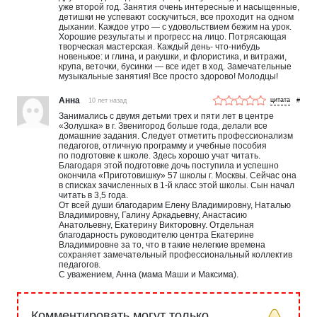
уже второй год. Занятия очень интересные и насыщенные,
детишки не успевают соскучиться, все проходит на одном
дыхании. Каждое утро — с удовольствием бежим на урок.
Хорошие результаты и прогресс на лицо. Потрясающая
творческая мастерская. Каждый день- что-нибудь
новенькое: и глина, и ракушки, и флористика, и витражи,
крупа, веточки, бусинки — все идет в ход. Замечательные
музыкальные занятия! Все просто здорово! Молодцы!
Анна
10 лет назад
#
Занимались с двумя детьми трех и пяти лет в центре
«Золушка» в г. Звенигород больше года, делали все
домашние задания. Следует отметить профессионализм
педагогов, отличную программу и учебные пособия
по подготовке к школе. Здесь хорошо учат читать.
Благодаря этой подготовке дочь поступила и успешно
окончила «Приготовишку» 57 школы г. Москвы. Сейчас она
в списках зачисленных в 1-й класс этой школы. Сын начал
читать в 3,5 года.
От всей души благодарим Елену Владимировну, Наталью
Владимировну, Галину Аркадьевну, Анастасию
Анатольевну, Екатерину Викторовну. Отдельная
благодарность руководителю центра Екатерине
Владимировне за то, что в такие нелегкие времена
сохраняет замечательный профессиональный коллектив
педагогов.
С уважением, Анна (мама Маши и Максима).
Комментировать могут только