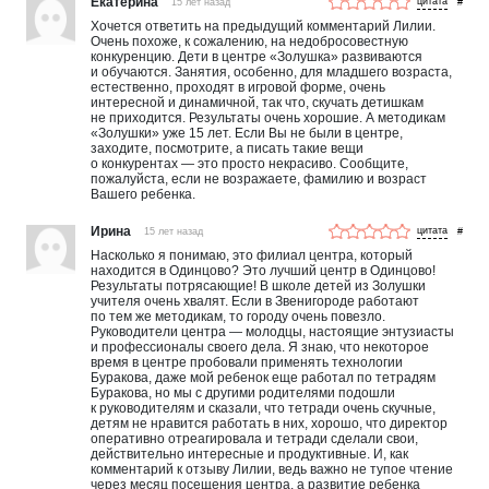
Екатерина
15 лет назад
#
Хочется ответить на предыдущий комментарий Лилии.
Очень похоже, к сожалению, на недобросовестную
конкуренцию. Дети в центре «Золушка» развиваются
и обучаются. Занятия, особенно, для младшего возраста,
естественно, проходят в игровой форме, очень
интересной и динамичной, так что, скучать детишкам
не приходится. Результаты очень хорошие. А методикам
«Золушки» уже 15 лет. Если Вы не были в центре,
заходите, посмотрите, а писать такие вещи
о конкурентах — это просто некрасиво. Сообщите,
пожалуйста, если не возражаете, фамилию и возраст
Вашего ребенка.
Ирина
15 лет назад
#
Насколько я понимаю, это филиал центра, который
находится в Одинцово? Это лучший центр в Одинцово!
Результаты потрясающие! В школе детей из Золушки
учителя очень хвалят. Если в Звенигороде работают
по тем же методикам, то городу очень повезло.
Руководители центра — молодцы, настоящие энтузиасты
и профессионалы своего дела. Я знаю, что некоторое
время в центре пробовали применять технологии
Буракова, даже мой ребенок еще работал по тетрадям
Буракова, но мы с другими родителями подошли
к руководителям и сказали, что тетради очень скучные,
детям не нравится работать в них, хорошо, что директор
оперативно отреагировала и тетради сделали свои,
действительно интересные и продуктивные. И, как
комментарий к отзыву Лилии, ведь важно не тупое чтение
через месяц посещения центра, а развитие ребенка