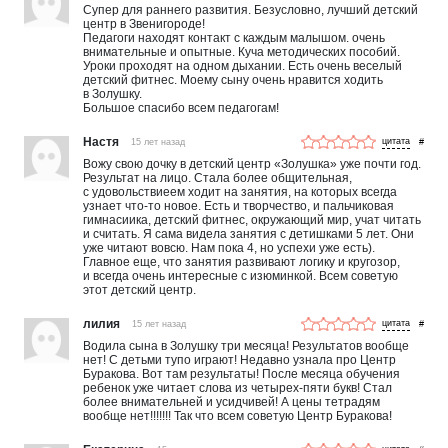
Супер для раннего развития. Безусловно, лучший детский
центр в Звенигороде!
Педагоги находят контакт с каждым малышом. очень
внимательные и опытные. Куча методических пособий.
Уроки проходят на одном дыхании. Есть очень веселый
детский фитнес. Моему сыну очень нравится ходить
в Золушку.
Большое спасибо всем педагогам!
Настя
15 лет назад
#
Вожу свою дочку в детский центр «Золушка» уже почти год.
Результат на лицо. Стала более общительная,
с удовольствиеем ходит на занятия, на которых всегда
узнает что-то новое. Есть и творчество, и пальчиковая
гимнасиика, детский фитнес, окружающий мир, учат читать
и считать. Я сама видела занятия с детишками 5 лет. Они
уже читают вовсю. Нам пока 4, но успехи уже есть).
Главное еще, что занятия развивают логику и кругозор,
и всегда очень интересные с изюминкой. Всем советую
этот детский центр.
лилия
15 лет назад
#
Водила сына в Золушку три месяца! Результатов вообще
нет! С детьми тупо играют! Недавно узнала про Центр
Буракова. Вот там результаты! После месяца обучения
ребенок уже читает слова из четырех-пяти букв! Стал
более внимательней и усидчивей! А цены тетрадям
вообще нет!!!!!!! Так что всем советую Центр Буракова!