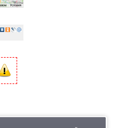
равом
Условия