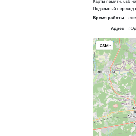
Карты памяти, usb н
Подземный переход
Время работы
еже
Адрес
г.О
OSM