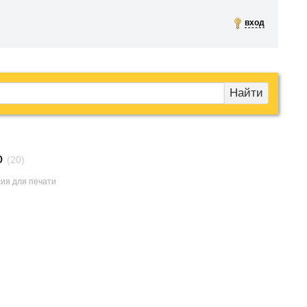
вход
Найти
о
(20)
сия для печати