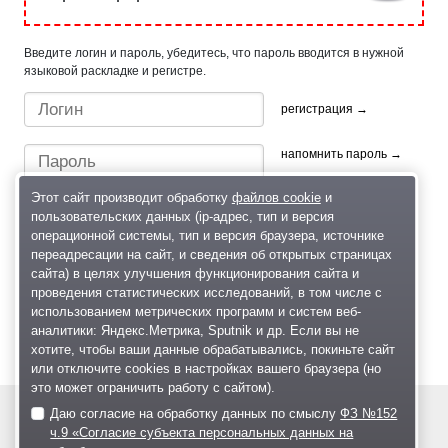
Введите логин и пароль, убедитесь, что пароль вводится в нужной
языковой раскладке и регистре.
регистрация →
напомнить пароль →
Этот сайт производит обработку
файлов cookie
и
пользовательских данных (ip-адрес, тип и версия
операционной системы, тип и версия браузера, источнике
переадресации на сайт, и сведения об открытых страницах
сайта) в целях улучшения функционирования сайта и
проведения статистических исследований, в том числе с
Быстрый вход/регистрация, используя профиль в:
использованием метрических программ и систем веб-
аналитики: Яндекс.Метрика, Sputnik и др. Если вы не
хотите, чтобы ваши данные обрабатывались, покиньте сайт
или отключите cookies в настройках вашего браузера (но
это может ограничить работу с сайтом).
Даю согласие на обработку данных по смыслу
ФЗ №152
© 2004—2026
ч.9 «Согласие субъекта персональных данных на