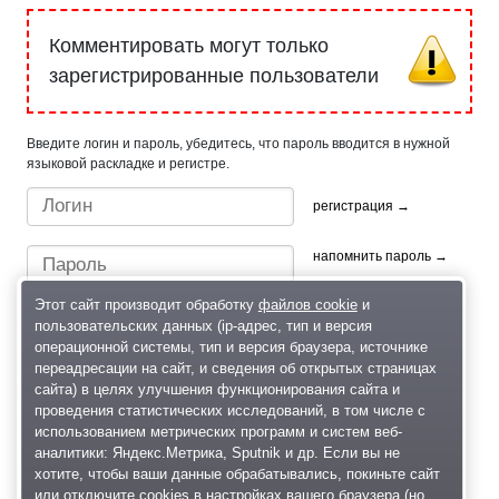
Комментировать могут только
зарегистрированные пользователи
Введите логин и пароль, убедитесь, что пароль вводится в нужной
языковой раскладке и регистре.
регистрация →
напомнить пароль →
Этот сайт производит обработку
файлов cookie
и
пользовательских данных (ip-адрес, тип и версия
операционной системы, тип и версия браузера, источнике
переадресации на сайт, и сведения об открытых страницах
сайта) в целях улучшения функционирования сайта и
проведения статистических исследований, в том числе с
Быстрый вход/регистрация, используя профиль в:
использованием метрических программ и систем веб-
аналитики: Яндекс.Метрика, Sputnik и др. Если вы не
хотите, чтобы ваши данные обрабатывались, покиньте сайт
или отключите cookies в настройках вашего браузера (но