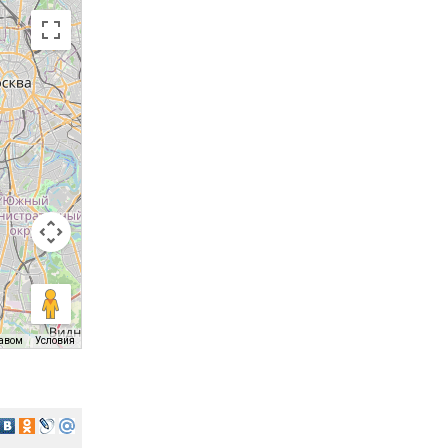
равом
Условия