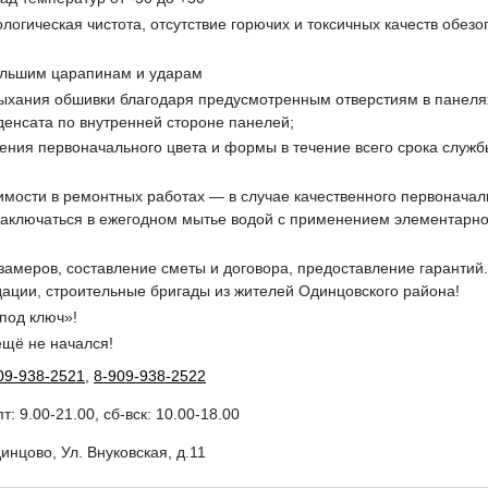
ологическая чистота, отсутствие горючих и токсичных качеств обез
большим царапинам и ударам
ыхания обшивки благодаря предусмотренным отверстиям в панелях
нденсата по внутренней стороне панелей;
нения первоначального цвета и формы в течение всего срока служ
димости в ремонтных работах — в случае качественного первоначал
заключаться в ежегодном мытье водой с применением элементарн
замеров, составление сметы и договора, предоставление гарантий
дации, строительные бригады из жителей Одинцовского района!
под ключ»!
ещё не начался!
09-938-2521
,
8-909-938-2522
пт: 9.00-21.00, сб-вск: 10.00-18.00
динцово, Ул. Внуковская, д.11