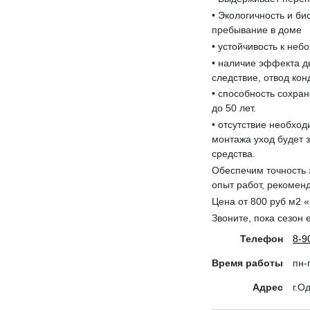
• Экологичность и би
пребывание в доме
• устойчивость к не
• наличие эффекта д
следствие, отвод ко
• способность сохра
до 50 лет.
• отсутствие необхо
монтажа уход будет 
средства.
Обеспечим точность 
опыт работ, рекомен
Цена от 800 руб м2 «
Звоните, пока сезон 
Телефон
8-9
Время работы
пн-
Адрес
г.О