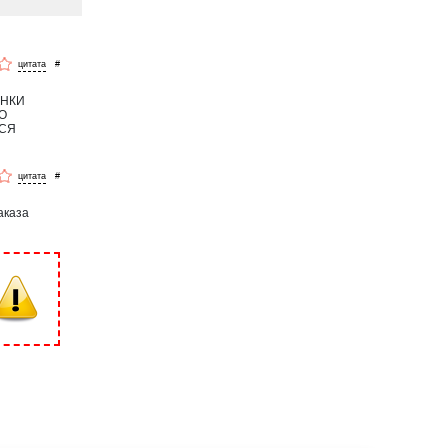
#
ЕНКИ
О
ТСЯ
#
аказа