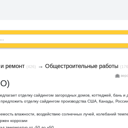
 и ремонт
→
Общестроительные работы
(426)
(176
вер
ОО)
едлагает отделку сайдингом загородных домов, коттеджей, бань и 
предложить отделку сайдингом производства США, Канады, Росси
яемость влажности, воздействию солнечных лучей, колебаний темп
ержен коррозии
ад температур от -50 до +50