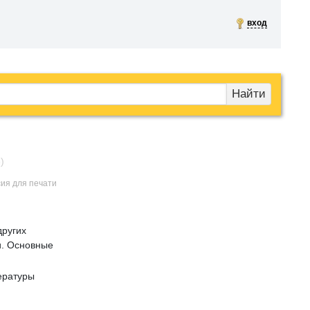
вход
Найти
)
сия для печати
других
и. Основные
ературы