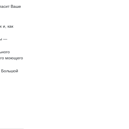
опасит Ваше
 и, как
бы —
ьного
ого моющего
. Большой