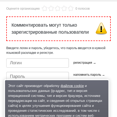
Оцените организацию
0 голосов
Комментировать могут только
зарегистрированные пользователи
Введите логин и пароль, убедитесь, что пароль вводится в нужной
языковой раскладке и регистре.
регистрация →
напомнить пароль →
Этот сайт производит обработку
файлов cookie
и
пользовательских данных (ip-адрес, тип и версия
операционной системы, тип и версия браузера, источнике
переадресации на сайт, и сведения об открытых страницах
сайта) в целях улучшения функционирования сайта и
проведения статистических исследований, в том числе с
Быстрый вход/регистрация, используя профиль в:
использованием метрических программ и систем веб-