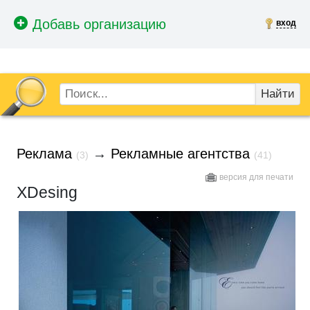
вход
Найти
Реклама
→
Рекламные агентства
(3)
(41)
версия для печати
XDesing