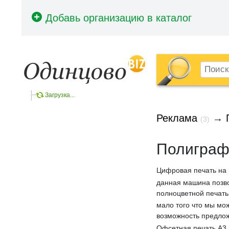
Загрузка...
Реклама
→
(3)
Полиграф
Цифровая печать на
данная машина позво
полноцветной печать
мало того что мы мож
возможность предлож
Офсетная печать А3