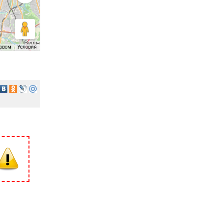
равом
Условия