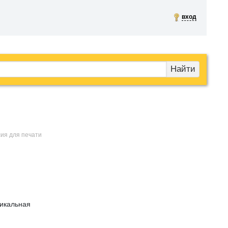
вход
Найти
сия для печати
никальная