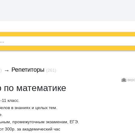
→
Репетиторы
)
(261)
вер
 по математике
-11 класс.
елов в знаниях и целых тем.
е.
льным, промежуточным экзаменам, ЕГЭ.
от 300р. за академический час