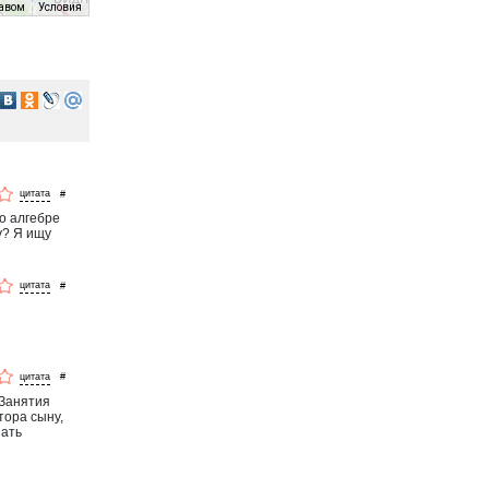
равом
Условия
#
о алгебре
у? Я ищу
#
?
#
 Занятия
тора сыну,
шать