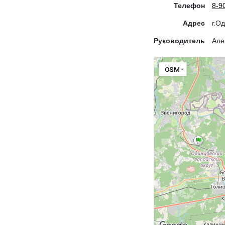
Телефон
8-9
Адрес
г.О
Руководитель
Але
OSM