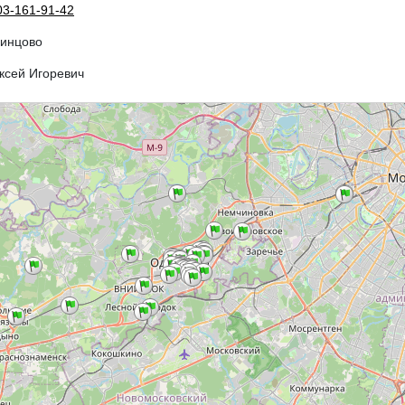
03-161-91-42
динцово
ксей Игоревич