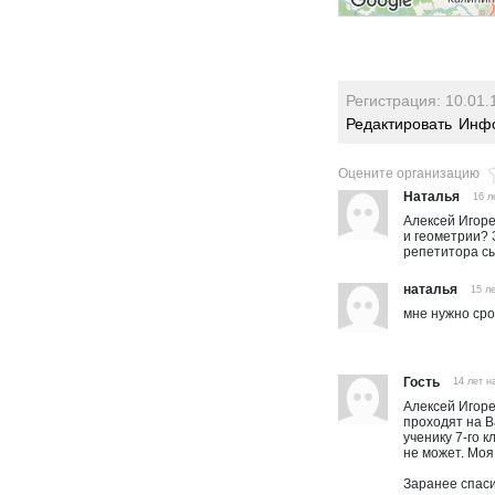
Регистрация: 10.01.
Редактировать
Инфо
Оцените организацию
Наталья
16 л
Алексей Игоре
и геометрии? 
репетитора сы
наталья
15 л
мне нужно сро
Гость
14 лет н
Алексей Игоре
проходят на В
ученику 7-го 
не может. Мо
Заранее спас