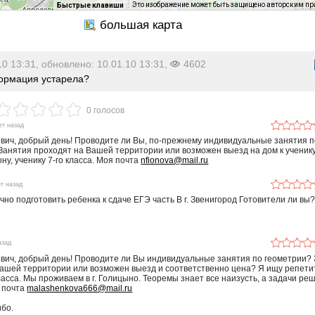
Это изображение может быть защищено авторским п
Быстрые клавиши
10 13:31, обновлено: 10.01.10 13:31,
4602
рмация устарела?
0 голосов
ет назад
вич, добрый день! Проводите ли Вы, по-прежнему индивидуальные занятия п
Занятия проходят на Вашей территории или возможен выезд на дом к ученик
ну, ученику 7-го класса. Моя почта
nfionova@mail.ru
ет назад
чно подготовить ребенка к сдаче ЕГЭ часть В г. Звенигород Готовители ли вы
азад
вич, добрый день! Проводите ли Вы индивидуальные занятия по геометрии?
ашей территории или возможен выезд и соответственно цена? Я ищу репети
класса. Мы проживаем в г. Голицыно. Теоремы знает все наизусть, а задачи ре
я почта
malashenkova666@mail.ru
ибо.