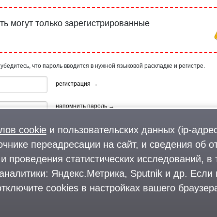
ь могут только зарегистрированные
 убедитесь, что пароль вводится в нужной языковой раскладке и регистре.
регистрация →
напомнить пароль →
лов cookie
и пользовательских данных (ip-адрес
очнике переадресации на сайт, и сведения об о
и проведения статистических исследований, в 
аналитики: Яндекс.Метрика, Sputnik и др. Если
ия, используя профиль в:
тключите cookies в настройках вашего браузера