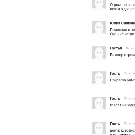
Огромное спас
почти в два р
Юлия Сияков
Приехала с не
Очень быстро
Гостья
16 лет
Бампер отрем
Гость
15 лет н
Покраска бамп
Гость
15 лет н
красят не хуж
Гость
15 лет н
центр кузовно
и мегадорого