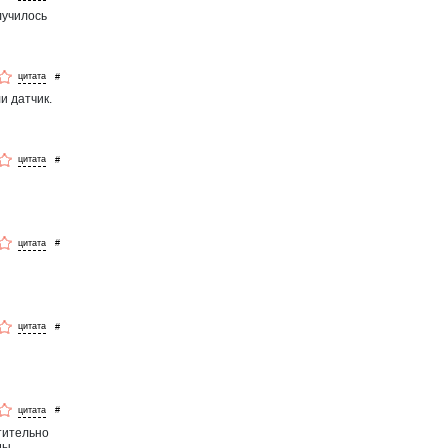
лучилось
#
и датчик.
#
#
#
#
атительно
ды