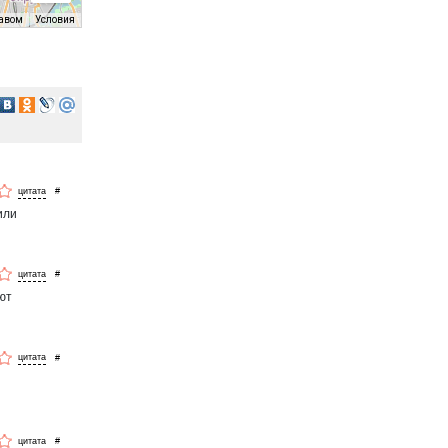
равом
Условия
#
или
#
ют
#
#