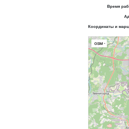
Время ра
А
Координаты и мар
OSM