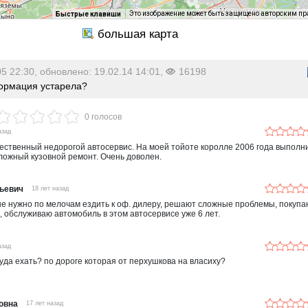
Это изображение может быть защищено авторским п
Быстрые клавиши
05 22:30, обновлено: 19.02.14 14:01,
16198
рмация устарела?
0 голосов
азад
ественный недорогой автосервис. На моей тойоте королле 2006 года выполн
ложный кузовной ремонт. Очень доволен.
ьевич
18 лет назад
не нужно по мелочам ездить к оф. дилеру, решают сложные проблемы, покупа
, обслуживаю автомобиль в этом автосервисе уже 6 лет.
азад
туда ехать? по дороге которая от перхушкова на власиху?
овна
17 лет назад