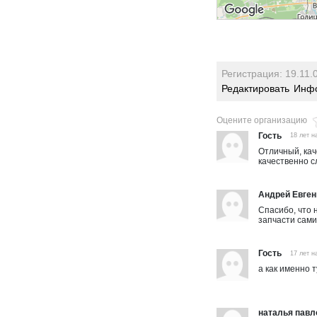
Регистрация: 19.11.
Редактировать
Инфо
Оцените организацию
Гость
18 лет н
Отличный, кач
качественно с
Андрей Евген
Спасибо, что 
запчасти сами
Гость
17 лет н
а как именно 
наталья павл