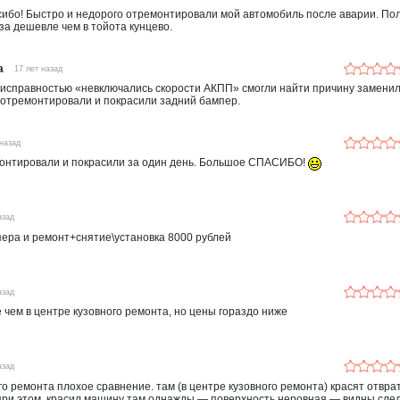
ибо! Быстро и недорого отремонтировали мой автомобиль после аварии. По
аза дешевле чем в тойота кунцево.
а
17 лет назад
исправностью «невключались скорости АКПП» смогли найти причину заменил
 отремонтировали и покрасили задний бампер.
 назад
онтировали и покрасили за один день. Большое СПАСИБО!
азад
ера и ремонт+снятие\установка 8000 рублей
азад
е чем в центре кузовного ремонта, но цены гораздо ниже
азад
го ремонта плохое сравнение. там (в центре кузовного ремонта) красят отвр
 при этом. красил машину там однажды — поверхность неровная — видны сле