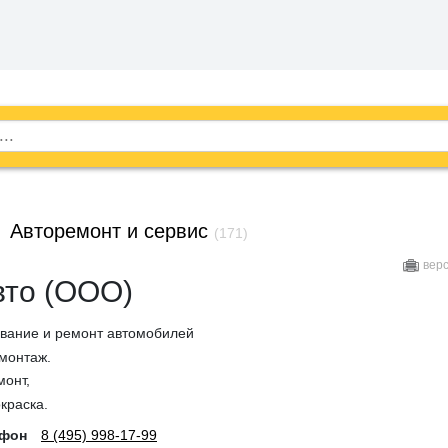
→
Авторемонт и сервис
(171)
вер
вто (ООО)
вание и ремонт автомобилей
монтаж.
монт,
краска.
ефон
8 (495) 998-17-99