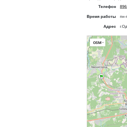
Телефон
896
Время работы
пн-
Адрес
г.О
OSM