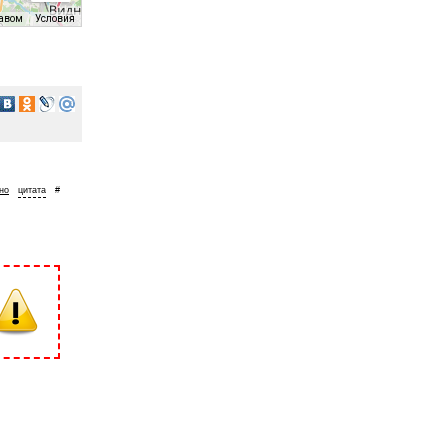
равом
Условия
но
#