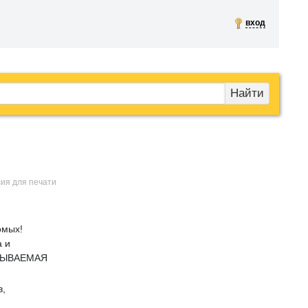
вход
Найти
сия для печати
омых!
а и
ЗАБЫВАЕМАЯ
в,