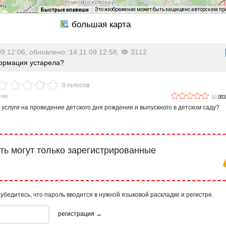
Это изображение может быть защищено авторским п
Быстрые клавиши
09 12:06, обновлено: 14.11.09 12:58,
3112
рмация устарела?
0 голосов
азад
лич
 услуги на проведение детского дня рождения и выпускного в детском саду?
ь могут только зарегистрированные
 убедитесь, что пароль вводится в нужной языковой раскладке и регистре.
регистрация →