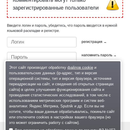
Комментировать могут только
зарегистрированные пользователи
Введите логин и пароль, убедитесь, что пароль вводится в нужной
языковой раскладке и регистре.
регистрация →
напомнить пароль →
Этот сайт производит обработку
файлов cookie
и
пользовательских данных (ip-адрес, тип и версия
операционной системы, тип и версия браузера, источнике
переадресации на сайт, и сведения об открытых страницах
сайта) в целях улучшения функционирования сайта и
проведения статистических исследований, в том числе с
Быстрый вход/регистрация, используя профиль в:
использованием метрических программ и систем веб-
аналитики: Яндекс.Метрика, Sputnik и др. Если вы не
хотите, чтобы ваши данные обрабатывались, покиньте сайт
или отключите cookies в настройках вашего браузера (но
это может ограничить работу с сайтом).