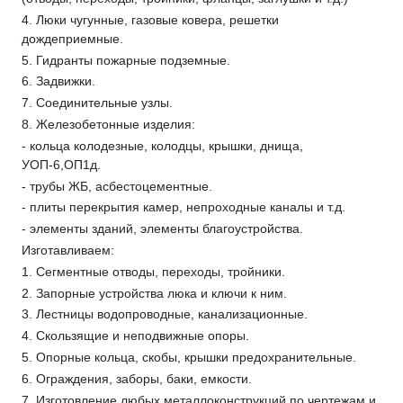
4. Люки чугунные, газовые ковера, решетки
дождеприемные.
5. Гидранты пожарные подземные.
6. Задвижки.
7. Соединительные узлы.
8. Железобетонные изделия:
- кольца колодезные, колодцы, крышки, днища,
УОП-6,ОП1д.
- трубы ЖБ, асбестоцементные.
- плиты перекрытия камер, непроходные каналы и т.д.
- элементы зданий, элементы благоустройства.
Изготавливаем:
1. Сегментные отводы, переходы, тройники.
2. Запорные устройства люка и ключи к ним.
3. Лестницы водопроводные, канализационные.
4. Скользящие и неподвижные опоры.
5. Опорные кольца, скобы, крышки предохранительные.
6. Ограждения, заборы, баки, емкости.
7. Изготовление любых металлоконструкций по чертежам и