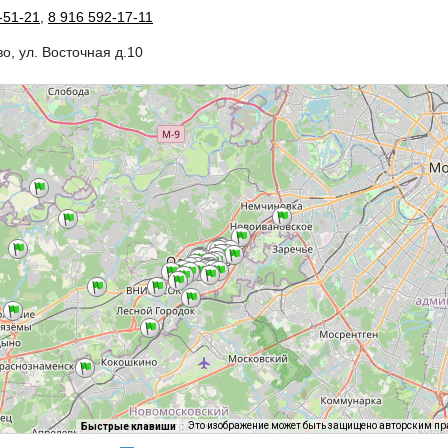
-51-21
,
8 916 592-17-11
во, ул. Восточная д.10
Это изображение может быть защищено авторским п
Быстрые клавиши