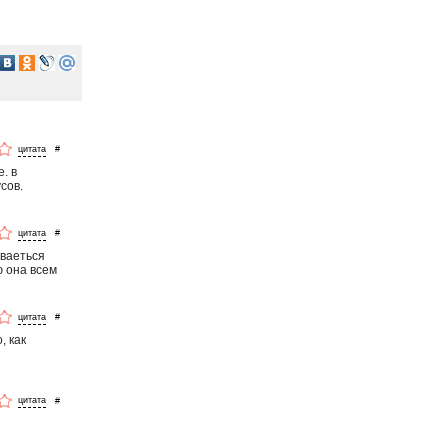
#
. в
сов.
#
ываеться
ю она всем
#
, как
#