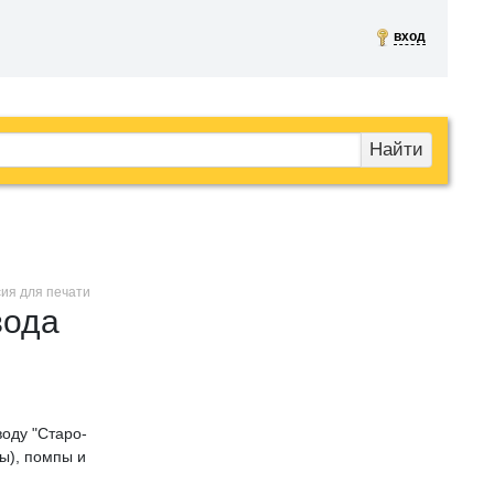
вход
Найти
сия для печати
вода
оду "Старо-
ы), помпы и