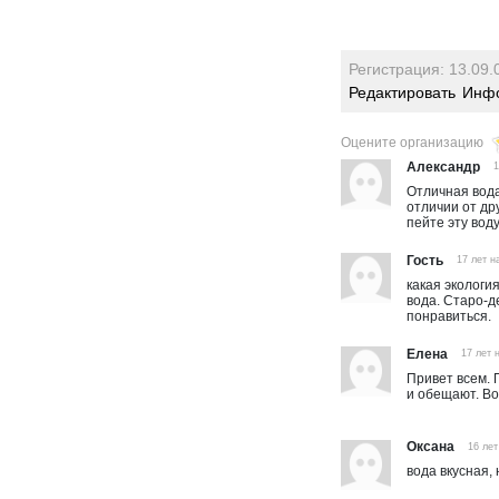
Регистрация: 13.09.
Редактировать
Инфо
Оцените организацию
Александр
1
Отличная вода
отличии от др
пейте эту вод
Гость
17 лет н
какая экологи
вода. Старо-д
понравиться.
Елена
17 лет 
Привет всем. 
и обещают. Во
Оксана
16 лет
вода вкусная,