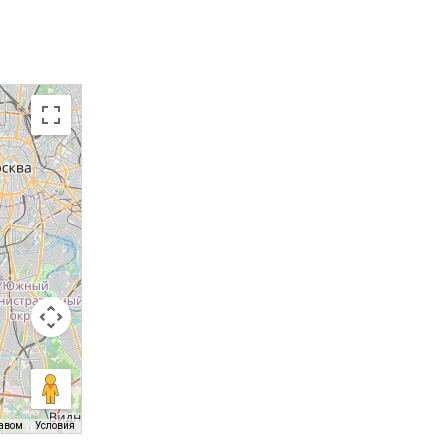
равом
Условия