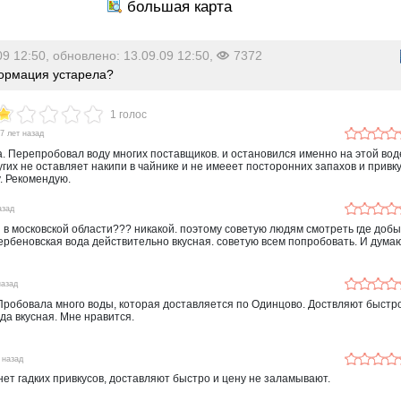
09 12:50, обновлено: 13.09.09 12:50,
7372
рмация устарела?
1 голос
7 лет назад
. Перепробовал воду многих поставщиков. и остановился именно на этой воде
угих не оставляет накипи в чайнике и не имееет посторонних запахов и привку
у. Рекомендую.
азад
я в московской области??? никакой. поэтому советую людям смотреть где доб
ербеновская вода действительно вкусная. советую всем попробовать. И дума
назад
Пробовала много воды, которая доставляется по Одинцово. Доствляют быстро
да вкусная. Мне нравится.
 назад
 нет гадких привкусов, доставляют быстро и цену не заламывают.