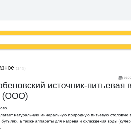
азное
(149)
вер
беновский источник-питьевая 
 (ООО)
ово.
лагает натуральную минеральную природную питьевую столовую в
л бутылях, а также аппараты для нагрева и охлаждения воды (кулер
.