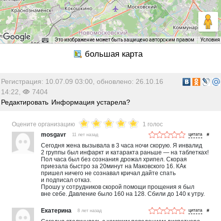
Это изображение может быть защищено авторским правом
Условия
Регистрация: 10.07.09 03:00, обновлено: 26.10.16
14:22,
7404
Редактировать
Информация устарела?
Оцените организацию
1 голос
mosgavr
11 лет назад
#
Сегодня жена вызывала в 3 часа ночи скорую. Я инвалид
2 группы был инфаркт и катаракта раньше — на таблетках!
Пол часа был без сознания дрожал хрипел. Скорая
приезала быстро за 20минут на Маковского 16. КАк
пришел ничего не сознавал кричал дайте спать
и подписал отказ.
Прошу у сотрудников скорой помощи прощения я был
вне себе. Давление было 160 на 128. Сбили до 140 к утру.
Екатерина
8 лет назад
#