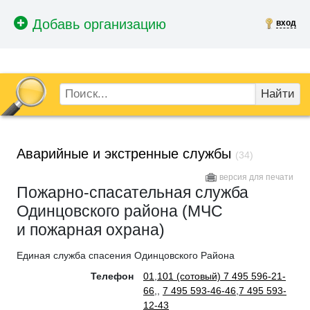
вход
Найти
Аварийные и экстренные службы
(34)
версия для печати
Пожарно-спасательная служба
Одинцовского района (МЧС
и пожарная охрана)
Единая служба спасения Одинцовского Района
Телефон
01
,
101 (сотовый) 7 495 596-21-
66
,
,
7 495 593-46-46
,
7 495 593-
12-43