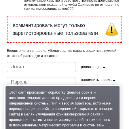
почему такое хамство и безответственность допускаются
руководством пожарной службы Одинцово по отношению
к жителям соседних домов???
Комментировать могут только
зарегистрированные пользователи
Введите логин и пароль, убедитесь, что пароль вводится в нужной
языковой раскладке и регистре.
регистрация →
напомнить пароль →
Этот сайт производит обработку
файлов cookie
и
пользовательских данных (ip-адрес, тип и версия
операционной системы, тип и версия браузера, источнике
переадресации на сайт, и сведения об открытых страницах
сайта) в целях улучшения функционирования сайта и
проведения статистических исследований, в том числе с
Быстрый вход/регистрация, используя профиль в:
использованием метрических программ и систем веб-