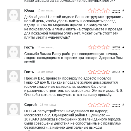
Какие штрафы за загромождение лестничных клеток?
Юрий
15 лет назад
#
Добрый день! На этой неделе Ваши сотрудники трудились
целый день, чтобы убрать плиты и освободить проезд
к дому 31 «А» по Маршала Жукова. Но кому-то это
не понравилось и плиты опять на старом месте и проезда
для пожарной машины опять нет. Может быть стоит эти
плиты увезти куда-нибудь?
Гость
14 лет назад
#
Спасибо Вам за Вашу работу и своевременную помощь
людям, находящимся в стрессе при пожаре! Здоровья Вам
всем!!!
Гость
14 лет назад
#
Просим Вас, провести проверку по адресу: Поселок
Горки-10 дом 8, так как в подвале жилого дома хранятся
горюче смазочные материалы, газовые баллоны
и различные строительные материалы. Жители дома № 8.
Очень бы хотелось получить ответ на нашу просьбу.
Сергей
14 лет назад
#
ООО «Благоустройтсво» находящееся по адресу;
Московская обл, Одинцовский район г. Одинцово —
10 (ЗАТО Власиха) в отношении жителей данного городка
были совершены действия не сопоставимые с правилами
безопасности, а именно центральные выходы