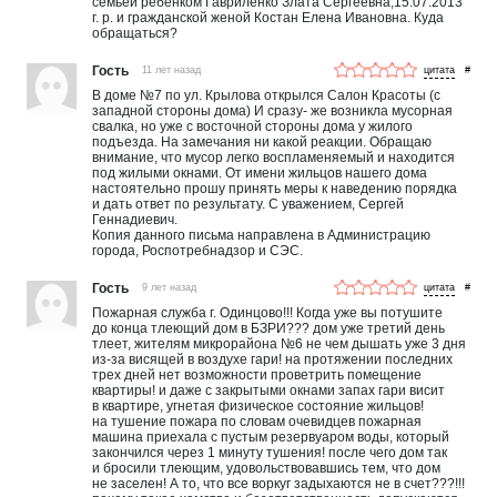
семьей ребёнком Гавриленко Злата Сергеевна,15.07.2013
г. р. и гражданской женой Костан Елена Ивановна. Куда
обращаться?
Гость
11 лет назад
#
В доме №7 по ул. Крылова открылся Салон Красоты (с
западной стороны дома) И сразу- же возникла мусорная
свалка, но уже с восточной стороны дома у жилого
подъезда. На замечания ни какой реакции. Обращаю
внимание, что мусор легко воспламеняемый и находится
под жилыми окнами. От имени жильцов нашего дома
настоятельно прошу принять меры к наведению порядка
и дать ответ по результату. С уважением, Сергей
Геннадиевич.
Копия данного письма направлена в Администрацию
города, Роспотребнадзор и СЭС.
Гость
9 лет назад
#
Пожарная служба г. Одинцово!!! Когда уже вы потушите
до конца тлеющий дом в БЗРИ??? дом уже третий день
тлеет, жителям микрорайона №6 не чем дышать уже 3 дня
из-за висящей в воздухе гари! на протяжении последних
трех дней нет возможности проветрить помещение
квартиры! и даже с закрытыми окнами запах гари висит
в квартире, угнетая физическое состояние жильцов!
на тушение пожара по словам очевидцев пожарная
машина приехала с пустым резервуаром воды, который
закончился через 1 минуту тушения! после чего дом так
и бросили тлеющим, удовольствовавшись тем, что дом
не заселен! А то, что все воркуг задыхаются не в счет???!!!