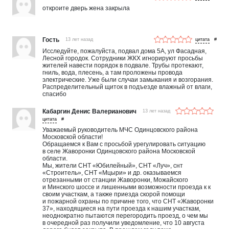
откроите дверь жена закрыла
Гость
13 лет назад
#
Исследуйте, пожалуйста, подвал дома 5А, ул Фасадная,
Лесной городок. Сотрудники ЖКХ игнорируют просьбы
жителей навести порядок в подвале. Трубы протекают,
гниль, вода, плесень, а там проложены провода
электрические. Уже были случаи замыкания и возгорания.
Распределительный щиток в подъезде влажный от влаги,
спасибо
Кабаргин Денис Валерианович
13 лет назад
#
Уважаемый руководитель МЧС Одинцовского района
Московской области!
Обращаемся к Вам с просьбой урегулировать ситуацию
в селе Жаворонки Одинцовского района Московской
области.
Мы, жители СНТ «Юбилейный», СНТ «Луч», снт
«Строитель», СНТ «Мцыри» и др. оказываемся
отрезанными от станции Жаворонки, Можайского
и Минского шоссе и лишенными возможности проезда к к
своим участкам, а также приезда скорой помощи
и пожарной охраны по причине того, что СНТ «Жаворонки
37», находящиеся на пути проезда к нашим участкам,
неоднократно пытаются перегородить проезд, о чем мы
в очередной раз получили уведомление, что 10 августа