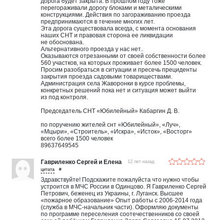
дорога будет закрыта. В прошлом году тоже
перегораживали дорогу блоками и металическими
конструкциями. Действия по загораживанию проезда
предпринимаются в течение многих лет.
Эта дорога существовала всегда, c момента основания
наших СНТ и правовая сторона ее ликвидации
не обоснована.
Альтернативного проезда у нас нет..
Оказываются отрезанными от своей собственности более
560 участков, на которых проживает более 1500 человек.
Просим разобраться в ситуации и пресечь прециденты
закрытия проезда садовыми товариществами.
Администрация села Жаворонки в курсе проблемы,
конкретных решений пока нет и ситуация может выйти
из под контроля.
Председатель СНТ «Юбилейный» Кабаргин Д. В.
по поручению жителей снт «Юбилейный», «Луч»,
«Мцыри», «Строитель», «Искра», «Исток», «Восторг»
всего более 1500 человек
89637649545
Гавриленко Сергей и Елена
12 лет назад
#
Здравствуйте! Подскажите пожалуйста что нужно чтобы
устроится в МЧС России в Одинцово. Я Гавриленко Сергей
Петрович, беженец из Украины, г. Луганск. Высшее
«пожарное образование» Опыт работы с 2006-2014 года
(служба в МЧС-начальник части). Оформляю документы
по программе переселения соотечественников со своей