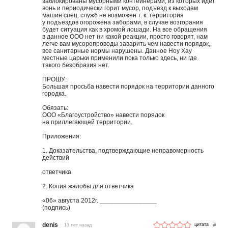
заблокированы мусорными контейнерами, из которых идет
вонь и периодически горит мусор, подъезд к выходам
машин спец. служб не возможен т. к. территория
у подъездов огорожена заборами, в случае возгорания
будет ситуация как в хромой лошади. На все обращения
в данное ООО нет ни какой реакции, просто говорят, нам
легче вам мусоропроводы заварить чем навести порядок,
все санитарные нормы нарушены. Данное Ноу Хау
местные царьки применили пока только здесь, ни где
такого безобразия нет.
ПРОШУ:
Большая просьба навести порядок на территории данного
городка.
Обязать:
ООО «Благоустройство» навести порядок
на приллегающей территории.
Приложения:
1. Доказательства, подтверждающие неправомерность
действий
ответчика
2. Копия жалобы для ответчика
«06» августа 2012г. ________________
(подпись)
denis
13 лет назад
#