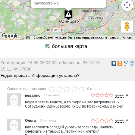
круглосуточно
Это изображение может быть защищено авторским правом
Условия
Регистрация: 16.06.05 03:00, обновлено: 26.10.16
15:11,
37896
Редактировать
Информация устарела?
Оцените организацию
0 голосов
неважно
17 лет назад
#
Когда платить будете, а то скоро на вас натравим УСБ.
Сотрудники Одинцовского ТУСС по Истринскому району.
Ольга
16 лет назад
#
Как заставить соседей убрать велосипеды, коляски,
снегокаты из тамбура, лестничной клетки?