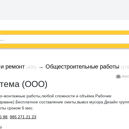
 и ремонт
→
Общестроительные работы
(426)
(176
вер
тема (ООО)
о-монтажные работы,любой сложности и объёма.Рабочие
доване).Бесплатное составление сметы,вывоз мусора.Дизайн груп
ты сроком 6 мес.
5 88
,
985 271 21 23
о