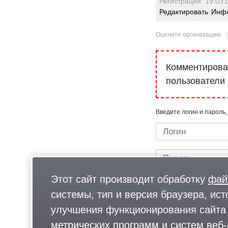
Регистрация: 19.03.
Редактировать
Инфо
Оцените организацию
Комментироват
пользователи
Введите логин и пароль,
Этот сайт производит обработку
фай
системы, тип и версия браузера, ист
улучшения функционирования сайта 
метрических программ и систем веб-
Быстрый вход/регистрац