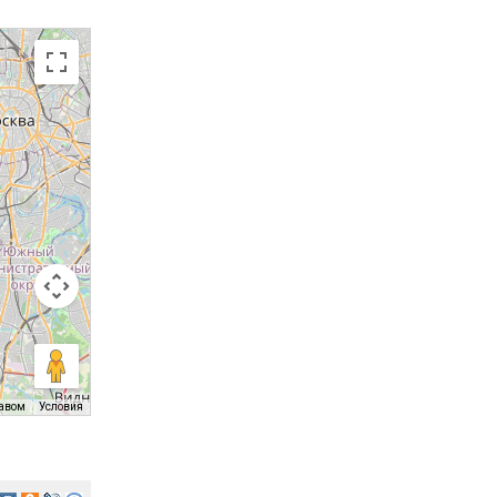
равом
Условия