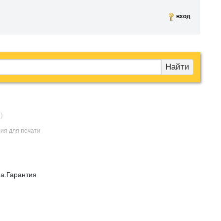
вход
Найти
)
сия для печати
па.Гарантия