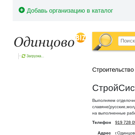
Загрузка...
Строительство
СтройСис
Выполняем отделочн
славяне(русские,мол
на выполненные рабо
Телефон
919 728 0
Адрес
г.Одинцов