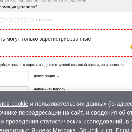
09 19:55, обновлено: 23.03.09 15:31,
2699
рмация устарела?
0 голосов
ь могут только зарегистрированные
 убедитесь, что пароль вводится в нужной языковой раскладке и регистре.
регистрация →
напомнить пароль →
лов cookie
и пользовательских данных (ip-адрес
очнике переадресации на сайт, и сведения об о
и проведения статистических исследований, в 
аналитики: Яндекс.Метрика, Sputnik и др. Если
ия, используя профиль в: