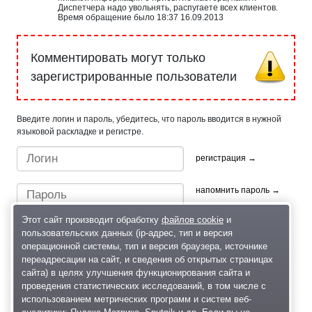
Диспетчера надо увольнять, распугаете всех клиентов.
Время обращение было 18:37 16.09.2013
Комментировать могут только
зарегистрированные пользователи
Введите логин и пароль, убедитесь, что пароль вводится в нужной
языковой раскладке и регистре.
регистрация →
напомнить пароль →
Этот сайт производит обработку
файлов cookie
и
пользовательских данных (ip-адрес, тип и версия
операционной системы, тип и версия браузера, источнике
переадресации на сайт, и сведения об открытых страницах
сайта) в целях улучшения функционирования сайта и
проведения статистических исследований, в том числе с
Быстрый вход/регистрация, используя профиль в:
использованием метрических программ и систем веб-