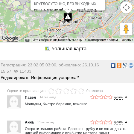
КРУГЛОСУТОЧНО, БЕЗ ВЫХОДНЫХ
Это изображение может быть защищено авторским правом
Условия
Регистрация: 23.02.05 03:00, обновлено: 26.10.16
15:57,
11433
Редактировать
Информация устарела?
Оцените организацию
0 голосов
Павел
14 лет назад
#
Молодцы, быстро бережно, вежливо.
Анна
13 лет назад
#
Отвратительная работа! Бросают трубку и не хотят давать
никакой информации о прибытие мастера, хамят.