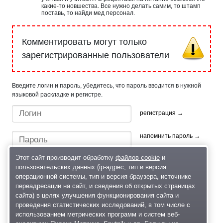
какие-то новшества. Все нужно делать самим, то штамп
поставь, то найди мед персонал.
Комментировать могут только
зарегистрированные пользователи
Введите логин и пароль, убедитесь, что пароль вводится в нужной
языковой раскладке и регистре.
регистрация →
напомнить пароль →
Этот сайт производит обработку
файлов cookie
и
пользовательских данных (ip-адрес, тип и версия
операционной системы, тип и версия браузера, источнике
переадресации на сайт, и сведения об открытых страницах
сайта) в целях улучшения функционирования сайта и
проведения статистических исследований, в том числе с
Быстрый вход/регистрация, используя профиль в:
использованием метрических программ и систем веб-