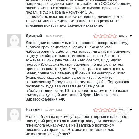
например, поступили пациенты кабинета ООО»Зубренок»,
расположенного в здании этой же амбулатории. Они
подали в суд на врача Раскутину О. А.,
за недобросовестное и некачественное лечение, плюс
то же вытягивание денег из пациентов. В результате
виновные понесут заслуженное наказание.
Дмитрий
14 лет назад
#
Две недели не можем сделать скрининг новорожденному,
сначала врач-педиатор в Горках-10 сказала что
лаборатория не работат, мы попросили дать направление
в другую лабораторию врач сказала что нет бланков
езжайте в Одинцово там без него сделют, в Одинцово
послали)), сказали без направления не делают, потом
пришла на осмотр домой мед. сестра, сказала что есть
бланк, пришёл на следующий день в амбулаторию, взял
бланк медс. сказала сами заполняйте, и езжайте
в поликлинику Перхушково, перед поездкой в Перхушково
позвонили туда там сказали делайте у себя
в Амбулатории Горки-10, вот так вот и маемся. Ещё разок
съезжу следующей инстанцией будет Министерство
Здравоохранения РФ.
Наталия
13 лет назад
#
А еще я была на приеме у терапевта первый и наверное
последний раз, а когда взяла карточку для посещения
гинеколога обнаружила в ней запись о повторном
посещении терапевта. Это значит, что мой полис
использовался ещё раз?