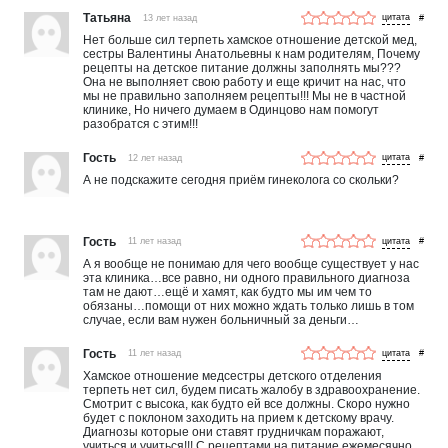
Татьяна
13 лет назад
#
Нет больше сил терпеть хамское отношение детской мед,
сестры Валентины Анатольевны к нам родителям, Почему
рецепты на детское питание должны заполнять мы???
Она не выполняет свою работу и еще кричит на нас, что
мы не правильно заполняем рецепты!!! Мы не в частной
клинике, Но ничего думаем в Одинцово нам помогут
разобратся с этим!!!
Гость
12 лет назад
#
А не подскажите сегодня приём гинеколога со скольки?
Гость
11 лет назад
#
А я вообще не понимаю для чего вообще существует у нас
эта клиника…все равно, ни одного правильного диагноза
там не дают…ещё и хамят, как будто мы им чем то
обязаны…помощи от них можно ждать только лишь в том
случае, если вам нужен больничный за деньги…
Гость
11 лет назад
#
Хамское отношение медсестры детского отделения
терпеть нет сил, будем писать жалобу в здравоохранение.
Смотрит с высока, как будто ей все должны. Скоро нужно
будет с поклоном заходить на прием к детскому врачу.
Диагнозы которые они ставят грудничкам поражают,
учиться и учиться!!! С рецептами на питание ежемесячно