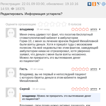
Регистрация: 22.01.09 03:00, обновлено: 19.10.16
14:59,
18375
Редактировать
Информация устарела?
Оцените организацию
0 голосов
владимир
16 лет назад
#
Меня очень удивил тот факт, что посетив бесплатный
стоматологический кабинет в амбулатории
Горки-10, с меня за лечение врачом Лидией Михайловной
были взяты деньги. Хотя я пришёл туда с московским
полисом. На моё недовольство этим фактом, заведующий
амбулатории никак не отреагировал, хотя уверенно
заявил, что деньги с меня были взяты незаконно.
Можно ли прекратить это вытягивание денег
из пациентов?
Гость
16 лет назад
#
Владимир, вы не первый и непоследний пациент
с которого бвзяты деньги в этом кабинете лидией
Михайловной.
Сергей
16 лет назад
#
владимир:
Можно ли прекратить это вытягивание денег
из пациентов?
Владимир, свои права нужно активно защищать, как,