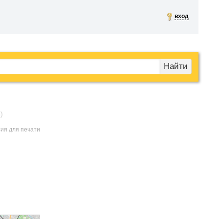
вход
Найти
)
сия для печати