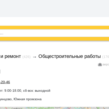
 и ремонт
→
Общестроительные работы
(426)
(176
вер
н
-20-46
пт: 9.00-18.00, сб-вск: выходной
динцово, Южная промзона