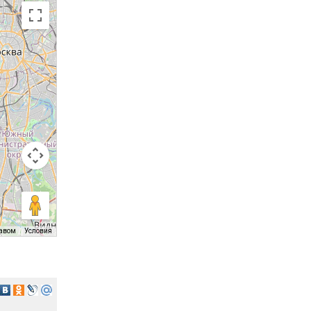
равом
Условия