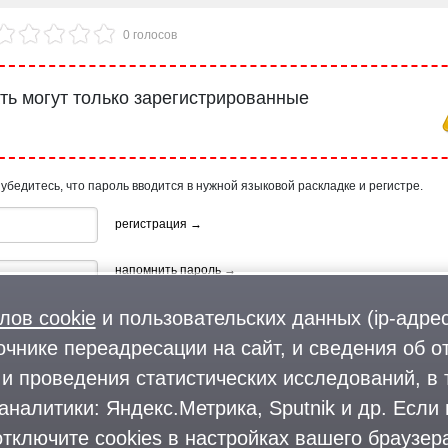
0 голосов
ь могут только зарегистрированные
 убедитесь, что пароль вводится в нужной языковой раскладке и регистре.
регистрация →
напомнить пароль →
лов cookie
и пользовательских данных (ip-адрес
очнике переадресации на сайт, и сведения об о
и проведения статистических исследований, в 
аналитики: Яндекс.Метрика, Sputnik и др. Если
ия, используя профиль в:
тключите cookies в настройках вашего браузера