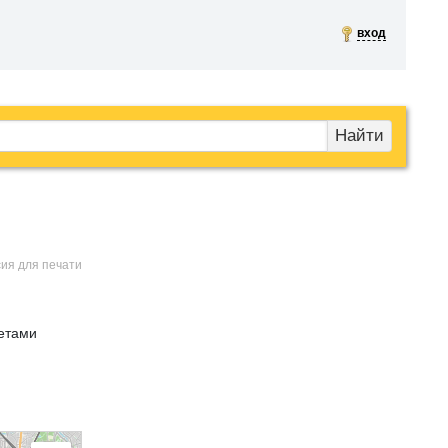
вход
Найти
сия для печати
етами