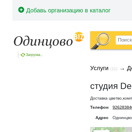
Загрузка...
Услуги
→
Д
(11)
студия De
Доставка цветво,ко
Телефон
92628384
Адрес
Однинцво