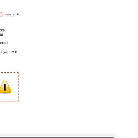
#
 же
ми
шение
ссуаром и