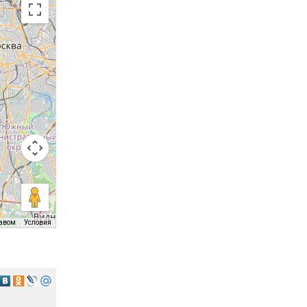
равом
Условия