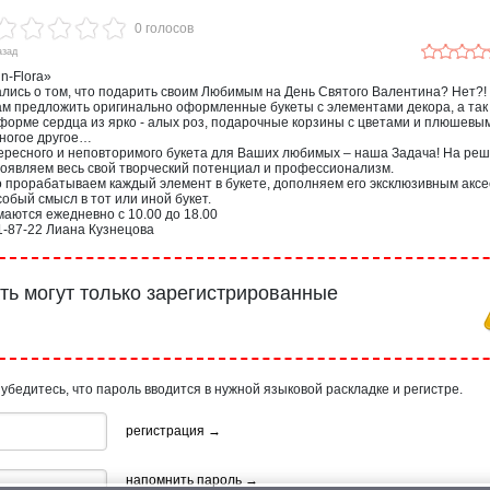
0 голосов
азад
n-Flora»
лись о том, что подарить своим Любимым на День Святого Валентина? Нет?!
ам предложить оригинально оформленные букеты с элементами декора, а так
форме сердца из ярко - алых роз, подарочные корзины с цветами и плюшевы
многое другое…
ересного и неповторимого букета для Ваших любимых – наша Задача! На ре
оявляем весь свой творческий потенциал и профессионализм.
 прорабатываем каждый элемент в букете, дополняем его эксклюзивным аксе
обый смысл в тот или иной букет.
аются ежедневно с 10.00 до 18.00
81-87-22 Лиана Кузнецова
ь могут только зарегистрированные
 убедитесь, что пароль вводится в нужной языковой раскладке и регистре.
регистрация →
напомнить пароль →