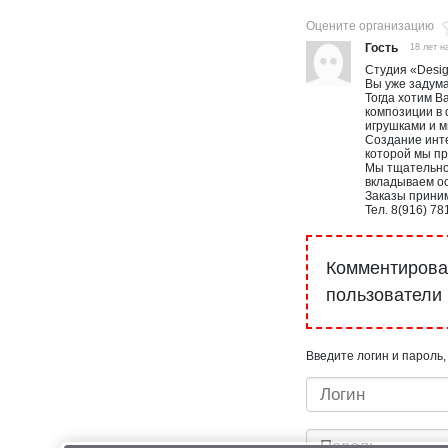
Оцените организацию
Гость
18 лет н
Студия «Desig
Вы уже задума
Тогда хотим В
композиции в 
игрушками и 
Создание инт
которой мы пр
Мы тщательно
вкладываем ос
Заказы приним
Тел. 8(916) 7
Комментироват
пользователи
Введите логин и пароль,