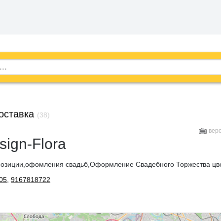
оставка
(38)
вер
sign-Flora
мпозиции,офомления свадьб,Оформление Свадебного Торжества цв
05
,
9167818722