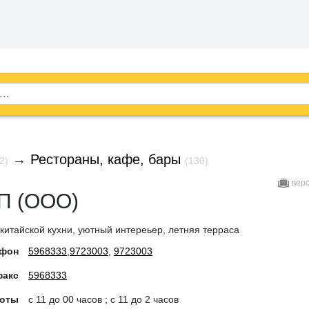
→
Рестораны, кафе, бары
2)
(130)
вер
ПП (ООО)
китайской кухни, уютный интереьер, летняя терраса
ефон
5968333
,
9723003
,
9723003
факс
5968333
боты
c 11 до 00 часов ; с 11 до 2 часов