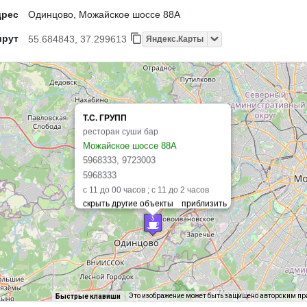
дрес
Одинцово, Можайское шоссе 88А
шрут
55.684843, 37.299613
Яндекс.Карты
Т.С. ГРУПП
ресторан суши бар
Можайское шоссе 88А
5968333, 9723003
5968333
c 11 до 00 часов ; с 11 до 2 часов
Это изображение может быть защищено авторским п
Быстрые клавиши