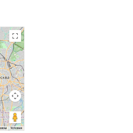
равом
Условия