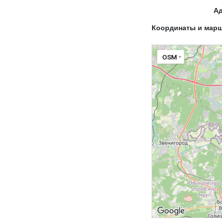
А
Координаты и мар
OSM