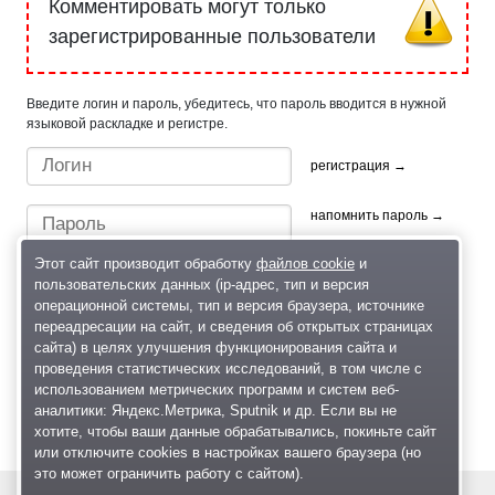
Комментировать могут только
зарегистрированные пользователи
Введите логин и пароль, убедитесь, что пароль вводится в нужной
языковой раскладке и регистре.
регистрация →
напомнить пароль →
Этот сайт производит обработку
файлов cookie
и
пользовательских данных (ip-адрес, тип и версия
операционной системы, тип и версия браузера, источнике
переадресации на сайт, и сведения об открытых страницах
сайта) в целях улучшения функционирования сайта и
проведения статистических исследований, в том числе с
Быстрый вход/регистрация, используя профиль в:
использованием метрических программ и систем веб-
аналитики: Яндекс.Метрика, Sputnik и др. Если вы не
хотите, чтобы ваши данные обрабатывались, покиньте сайт
или отключите cookies в настройках вашего браузера (но
это может ограничить работу с сайтом).