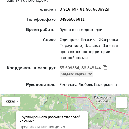
занятия с логопедом.
Телефон
8-916-697-81-90
,
5636929
Телефон/факс
84955065811
Время работы
будни и выходные дни
Адрес
Одинцово, Власиха, Жавронки,
Перхушкого, Власиха. Занятия
проводятся на территории
частной школы
Координаты и маршрут
55.609384, 36.848144
Яндекс.Карты
Руководитель
Яковлева Любовь Валерьевна
OSM
Группы раннего развития "Золотой
ключик"
Предлагаем занятия детям