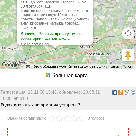
от 1.6до7лет. Власиха. Жаворонки, ул.
30 л октября, д11
Занятия проводит кандидат психолого-
педагогических наук, 12лет опыт
работы. Дополнительные специалисты-
англ, рисование, музыка, логопед,
психолог.
Власиха. Занятия проводятся на
территории частной школы
8-916-697-81-90
84955065811
будни и выходные дни
Это изображение может быть защищено авторским правом
Условия
Регистрация: 26.11.08 19:48, обновлено: 20.08.11
10:38,
8116
Редактировать
Информация устарела?
Оцените организацию
0 голосов