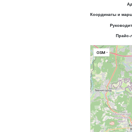
А
Координаты и мар
Руководи
Прайс-
OSM