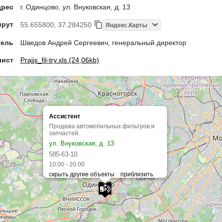
дрес
г. Одинцово, ул. Внуковская, д. 13
шрут
55.655800, 37.284250
Яндекс.Карты
тель
Шведов Андрей Сергеевич, генеральный директор
лист
Prajjs_fil-try.xls (24,06kb)
Ассистент
Продажа автомобильных фильтров и
запчастей.
ул. Внуковская, д. 13
585-63-10
10.00 - 20.00