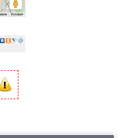
равом
Условия