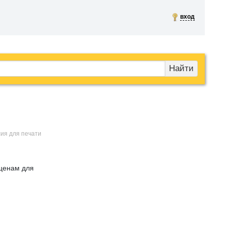
вход
Найти
сия для печати
ценам для