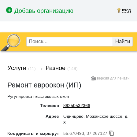
вход
Найти
Услуги
→
Разное
(11)
(149)
версия для печати
Ремонт евроокон (ИП)
Ругулировка пластиковых окон
Телефон
89250532366
Адрес
Одинцово, Можайское шоссе, д.
8
Координаты и маршрут
55.670493, 37.267127