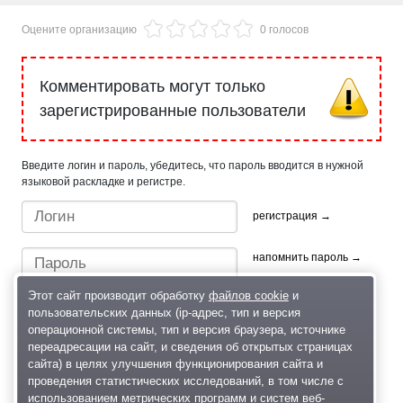
Оцените организацию
0 голосов
Комментировать могут только
зарегистрированные пользователи
Введите логин и пароль, убедитесь, что пароль вводится в нужной
языковой раскладке и регистре.
регистрация →
напомнить пароль →
Этот сайт производит обработку
файлов cookie
и
пользовательских данных (ip-адрес, тип и версия
операционной системы, тип и версия браузера, источнике
переадресации на сайт, и сведения об открытых страницах
сайта) в целях улучшения функционирования сайта и
проведения статистических исследований, в том числе с
Быстрый вход/регистрация, используя профиль в:
использованием метрических программ и систем веб-