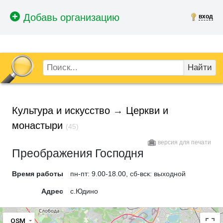
вход
Найти
Культура и искусство
→
Церкви и
монастыри
(45)
версия для печати
Преображения Господня
Время работы
пн-пт: 9.00-18.00, сб-вск: выходной
Адрес
с.Юдино
OSM