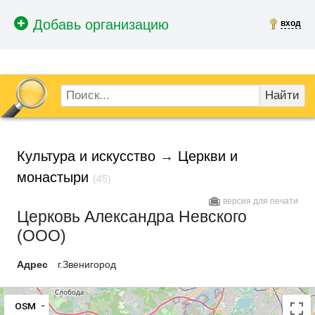
вход
Найти
Культура и искусство
→
Церкви и
монастыри
(45)
версия для печати
Церковь Александра Невского
(ООО)
Адрес
г.Звенигород
OSM