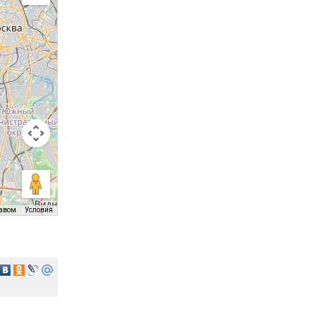
равом
Условия