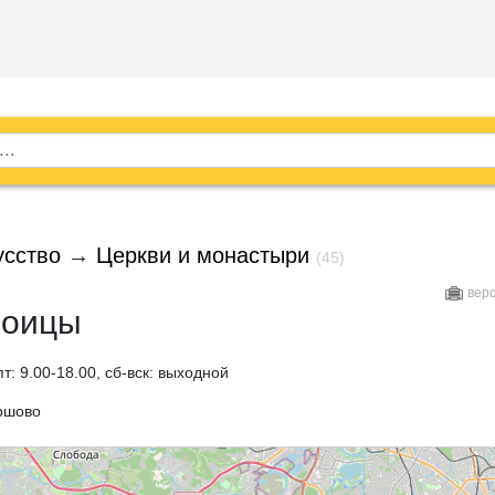
усство
→
Церкви и монастыри
(45)
вер
роицы
пт: 9.00-18.00, сб-вск: выходной
ршово