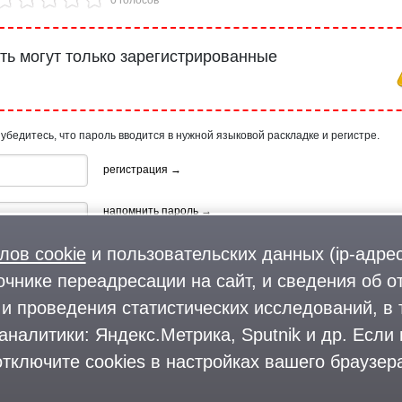
ь могут только зарегистрированные
 убедитесь, что пароль вводится в нужной языковой раскладке и регистре.
регистрация →
напомнить пароль →
лов cookie
и пользовательских данных (ip-адрес
очнике переадресации на сайт, и сведения об о
и проведения статистических исследований, в 
аналитики: Яндекс.Метрика, Sputnik и др. Если
ия, используя профиль в:
тключите cookies в настройках вашего браузера